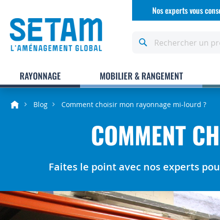
Allez
Nos experts vous conse
au
contenu
Rechercher
RAYONNAGE
MOBILIER & RANGEMENT
Blog
Comment choisir mon rayonnage mi-lourd ?
COMMENT CH
Faites le point avec nos experts po