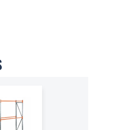
S
KITS