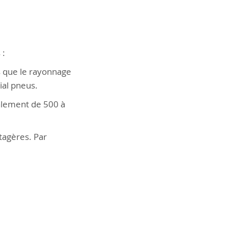
 :
s que le rayonnage
ial pneus.
ralement de 500 à
étagères. Par