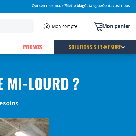
Qui sommes-nous ?
Notre blog
Catalogue
Contactez-nous
Mon panier
Mon compte
PROMOS
SOLUTIONS SUR-MESURE
 MI-LOURD ?
besoins