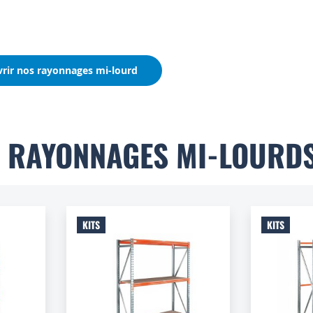
rir nos rayonnages mi-lourd
DE RAYONNAGES MI-LOURD
KITS
KITS