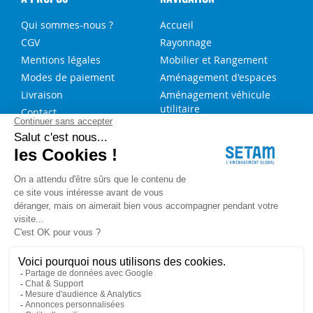
Qui sommes-nous ?
Accueil
CGV
Rayonnage
Mentions légales
Mobilier et Rangement
Modes de paiement
Aménagement d'espaces
Livraison
Aménagement véhicule
utilitaire
Contact
Solutions sur-mesure
NOS SERVICES
FAQ
Blog
Aide au choix rayonnage
Service de montage
Recrutement
Besoin d'aide ?