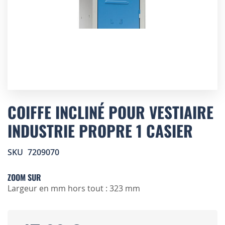
Skip
to
COIFFE INCLINÉ POUR VESTIAIRE
the
INDUSTRIE PROPRE 1 CASIER
beginning
of
the
SKU
7209070
images
gallery
ZOOM SUR
Largeur en mm hors tout : 323 mm