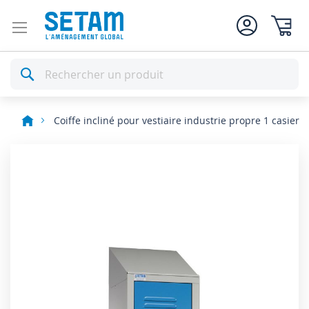
Mon pan
Rechercher
Coiffe incliné pour vestiaire industrie propre 1 casier
Skip
to
the
end
of
the
images
gallery