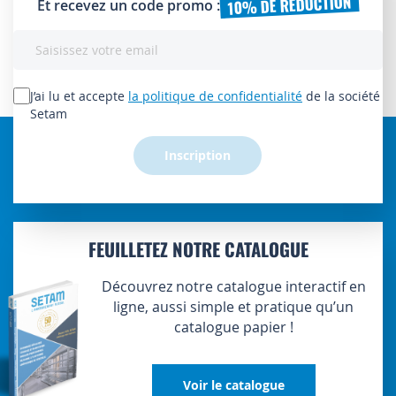
10% DE RÉDUCTION
Et recevez un code promo :
Inscription
à
notre
lettre
J’ai lu et accepte
la politique de confidentialité
de la société
d’information
Setam
:
Inscription
FEUILLETEZ NOTRE CATALOGUE
Découvrez notre catalogue interactif en
ligne, aussi simple et pratique qu’un
catalogue papier !
Voir le catalogue