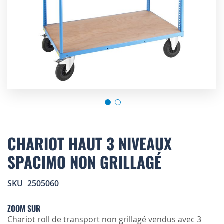
Skip
to
CHARIOT HAUT 3 NIVEAUX
the
SPACIMO NON GRILLAGÉ
beginning
of
the
SKU
2505060
images
gallery
ZOOM SUR
Chariot roll de transport non grillagé vendus avec 3