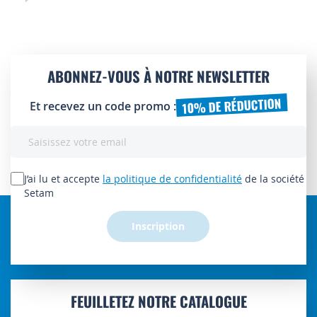
ABONNEZ-VOUS À NOTRE NEWSLETTER
10% DE RÉDUCTION
Et recevez un code promo :
Inscription
à
notre
lettre
J’ai lu et accepte
la politique de confidentialité
de la société
d’information
Setam
:
Inscription
FEUILLETEZ NOTRE CATALOGUE