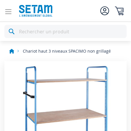
Mon pan
Rechercher
Chariot haut 3 niveaux SPACIMO non grillagé
Skip
to
the
end
of
the
images
gallery