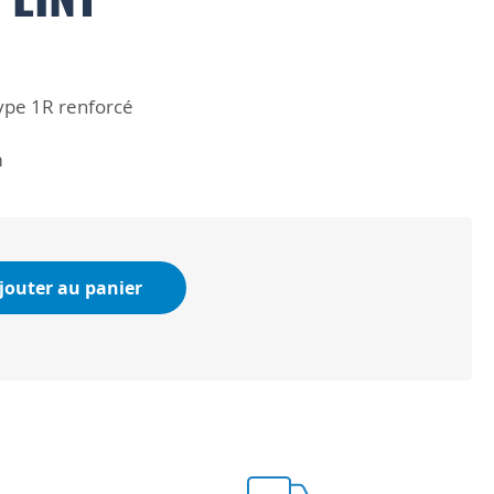
type 1R renforcé
m
jouter au panier