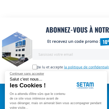
ABONNEZ-VOUS À NOTR
10
Et recevez un code promo :
Inscription
à
notre
lettre
J’ai lu et accepte
la politique de confidentiali
d’information
: