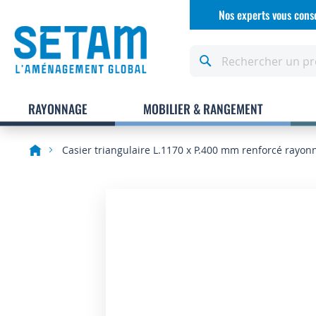
Allez
Nos experts vous conse
au
contenu
Rechercher
RAYONNAGE
MOBILIER & RANGEMENT
Casier triangulaire L.1170 x P.400 mm renforcé rayon
Skip
to
the
end
of
the
images
gallery