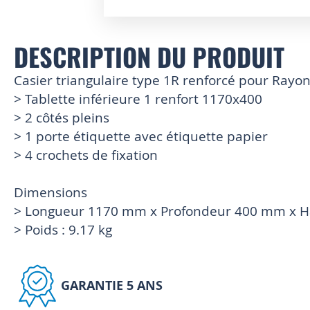
Skip
to
DESCRIPTION DU PRODUIT
the
beginning
of
Casier triangulaire type 1R renforcé pour Ray
the
> Tablette inférieure 1 renfort 1170x400
images
> 2 côtés pleins
gallery
> 1 porte étiquette avec étiquette papier
> 4 crochets de fixation
Dimensions
> Longueur 1170 mm x Profondeur 400 mm x 
> Poids : 9.17 kg
GARANTIE 5 ANS