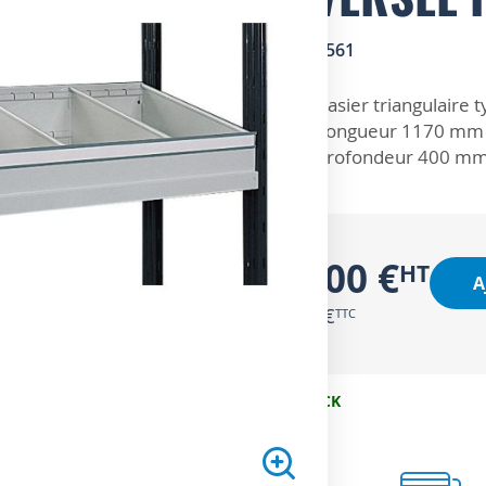
SKU
1501561
ZOOM SUR
Casier triangulaire 
Longueur 1170 mm
Profondeur 400 m
76,00 €
A
91,20 €
EN STOCK