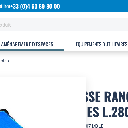
+33 (0)4 50 89 80 00
illent
AMÉNAGEMENT D'ESPACES
ÉQUIPEMENTS D'UTILITAIRES
 bleu
CAISSE RAN
LITRES L.2
SKU
8502071/BLE