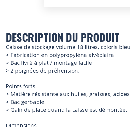
Skip
to
the
beginning
DESCRIPTION DU PRODUIT
of
the
images
Caisse de stockage volume 18 litres, coloris ble
gallery
> Fabrication en polypropylène alvéolaire
> Bac livré à plat / montage facile
> 2 poignées de préhension.
Points forts
> Matière résistante aux huiles, graisses, acides
> Bac gerbable
> Gain de place quand la caisse est démontée.
Dimensions