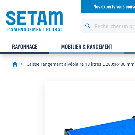
Allez
Nos experts vous conse
au
contenu
Rechercher
RAYONNAGE
MOBILIER & RANGEMENT
Caisse rangement alvéolaire 18 litres L.280xP.480 mm
Skip
to
the
end
of
the
images
gallery