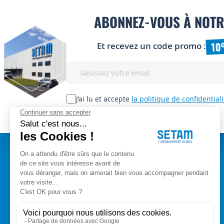
ABONNEZ-VOUS À NOTR
10
Et recevez un code promo :
Inscription
à
notre
lettre
J’ai lu et accepte
la politique de confidentiali
d’information
:
A PROPOS
Setam Siège Social
ZAE les bords d'Arve
Qui sommes-nous ?
153, rue de L'Arve
CGV