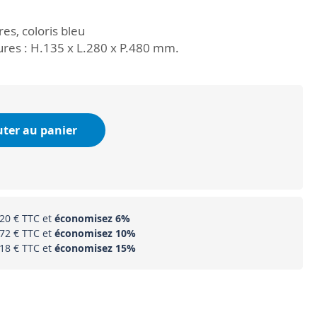
res, coloris bleu
res : H.135 x L.280 x P.480 mm.
uter au panier
,20 €
et
économisez
6
%
,72 €
et
économisez
10
%
,18 €
et
économisez
15
%