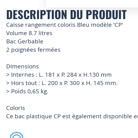
DESCRIPTION DU PRODUIT
Skip
to
the
Caisse rangement coloris Bleu modèle 'CP'
beginning
Volume 8.7 litres
of
Bac Gerbable
the
images
2 poignées fermées
gallery
Dimensions
> Internes : L. 181 x P. 284 x H.130 mm
> Hors tout : L. 200 x P. 300 x H. 145 mm.
> Poids 0,65 kg.
Coloris
Ce bac plastique CP est également disponible en