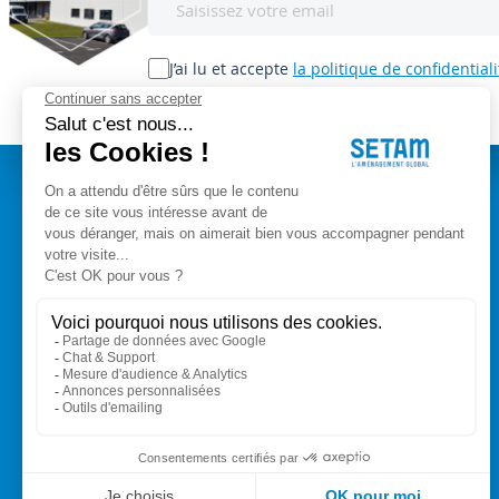
à
notre
lettre
J’ai lu et accepte
la politique de confidentiali
d’information
:
A PROPOS
Setam Siège Social
ZAE les bords d'Arve
Qui sommes-nous ?
153, rue de L'Arve
CGV
74950 SCIONZIER
Mentions légales
Nos experts vous conseillent
Modes de paiement
+33 (0)4 50 89 80 00
Livraison
Contact