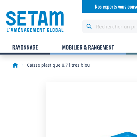
Allez
Nos experts vous conse
au
contenu
Rechercher
RAYONNAGE
MOBILIER & RANGEMENT
Caisse plastique 8.7 litres bleu
Skip
to
the
end
of
the
images
gallery