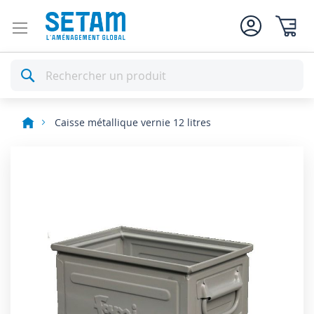
Mon pan
Rechercher
Caisse métallique vernie 12 litres
Skip
to
the
end
of
the
images
gallery