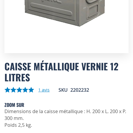
Skip
to
CAISSE MÉTALLIQUE VERNIE 12
the
LITRES
beginning
of
the
SKU
2202232
1
avis
images
gallery
ZOOM SUR
Dimensions de la caisse métallique : H. 200 x L. 200 x P.
300 mm.
Poids 2,5 kg.