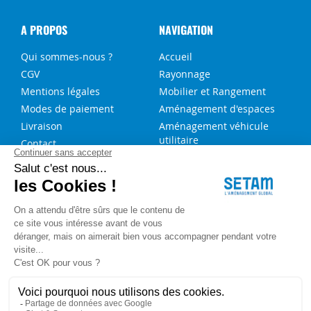
A PROPOS
NAVIGATION
Qui sommes-nous ?
Accueil
CGV
Rayonnage
Mentions légales
Mobilier et Rangement
Modes de paiement
Aménagement d'espaces
Livraison
Aménagement véhicule
utilitaire
Contact
Solutions sur-mesure
NOS SERVICES
FAQ
Blog
Aide au choix rayonnage
Service de montage
Recrutement
Besoin d'aide ?