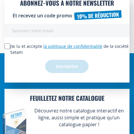
ABONNEZ-VOUS À NOTRE NEWSLETTER
10% DE RÉDUCTION
Et recevez un code promo :
Inscription
à
notre
lettre
J’ai lu et accepte
la politique de confidentialité
de la société
d’information
Setam
:
Inscription
FEUILLETEZ NOTRE CATALOGUE
Découvrez notre catalogue interactif en
ligne, aussi simple et pratique qu’un
catalogue papier !