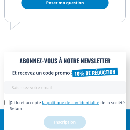
Poser ma question
ABONNEZ-VOUS À NOTRE NEWSLETTER
10% DE RÉDUCTION
Et recevez un code promo :
Inscription
à
notre
lettre
J’ai lu et accepte
la politique de confidentialité
de la société
d’information
Setam
:
Inscription