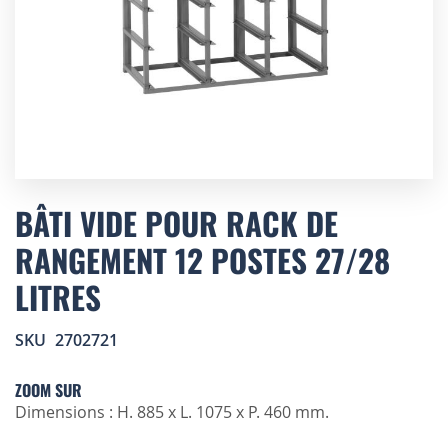
Skip
to
BÂTI VIDE POUR RACK DE
the
RANGEMENT 12 POSTES 27/28
beginning
of
LITRES
the
images
gallery
SKU
2702721
ZOOM SUR
Dimensions : H. 885 x L. 1075 x P. 460 mm.