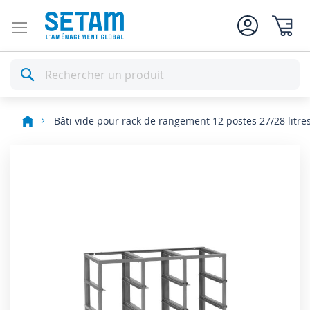
Mon pan
Rechercher
Bâti vide pour rack de rangement 12 postes 27/28 litre
Skip
to
the
end
of
the
images
gallery