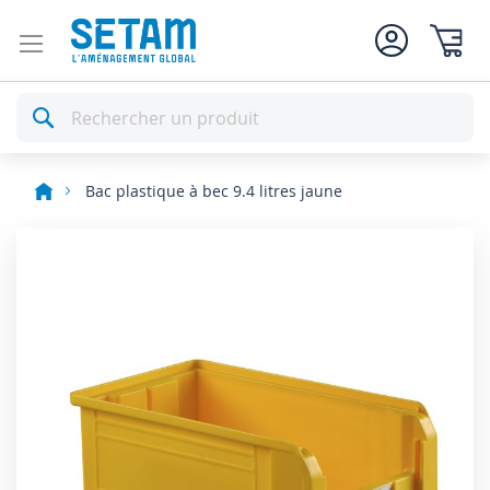
Mon pan
Rechercher
Bac plastique à bec 9.4 litres jaune
Skip
to
the
end
of
the
images
gallery