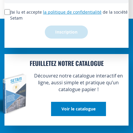
notre
lettre
J’ai lu et accepte
la politique de confidentialité
de la société
d’information
Setam
:
Inscription
FEUILLETEZ NOTRE CATALOGUE
Découvrez notre catalogue interactif en
ligne, aussi simple et pratique qu’un
catalogue papier !
Voir le catalogue