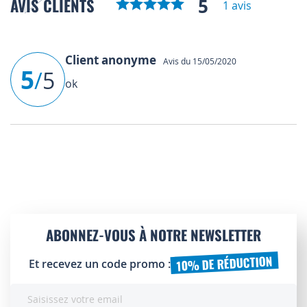
5
AVIS CLIENTS
1 avis
Client anonyme
Avis du 15/05/2020
5
/
5
ok
ABONNEZ-VOUS À NOTRE NEWSLETTER
10% DE RÉDUCTION
Et recevez un code promo :
Inscription
à