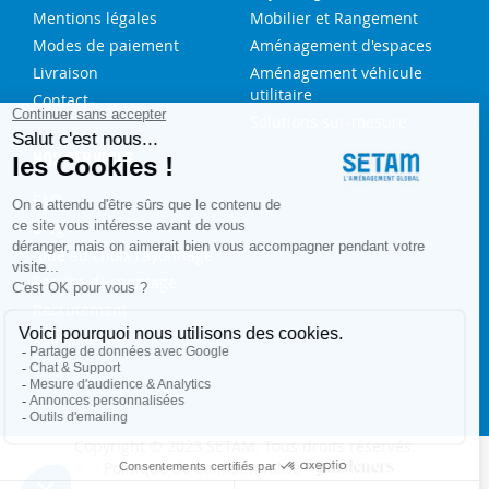
Mentions légales
Mobilier et Rangement
Modes de paiement
Aménagement d'espaces
Livraison
Aménagement véhicule
utilitaire
Contact
Solutions sur-mesure
NOS SERVICES
FAQ
Blog
Aide au choix rayonnage
Service de montage
Recrutement
Besoin d'aide ?
Copyright © 2023 SETAM. Tous droits réservés.
Politique de confidentialité