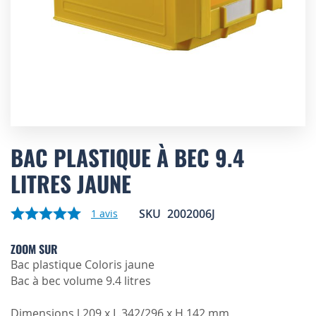
Skip
to
BAC PLASTIQUE À BEC 9.4
the
LITRES JAUNE
beginning
of
the
SKU
2002006J
1
avis
images
gallery
ZOOM SUR
Bac plastique Coloris jaune
Bac à bec volume 9.4 litres
Dimensions l.209 x L.342/296 x H.142 mm