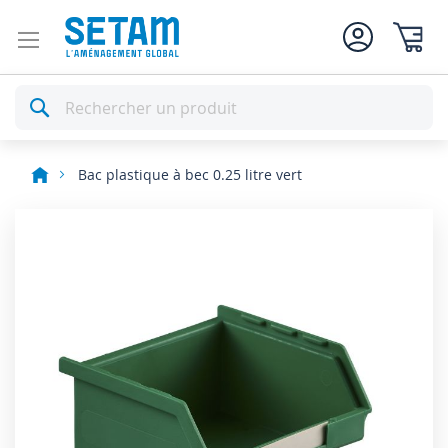
Mon pan
Rechercher
Bac plastique à bec 0.25 litre vert
Skip
to
the
end
of
the
images
gallery