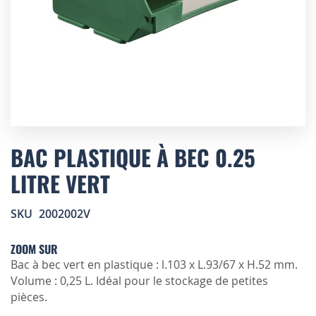
Skip
to
BAC PLASTIQUE À BEC 0.25
the
LITRE VERT
beginning
of
the
SKU
2002002V
images
gallery
ZOOM SUR
Bac à bec vert en plastique : l.103 x L.93/67 x H.52 mm.
Volume : 0,25 L. Idéal pour le stockage de petites
pièces.