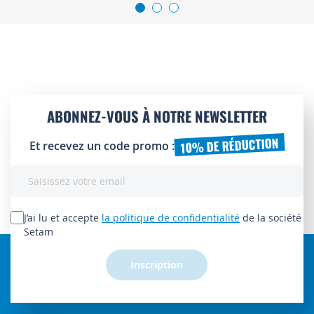
ABONNEZ-VOUS À NOTRE NEWSLETTER
10% DE RÉDUCTION
Et recevez un code promo :
Inscription
à
notre
lettre
J’ai lu et accepte
la politique de confidentialité
de la société
d’information
Setam
:
Inscription