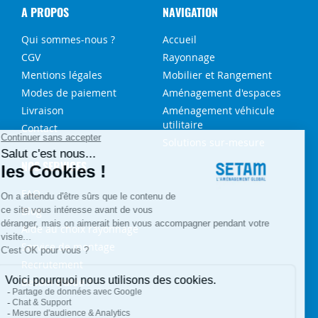
A PROPOS
NAVIGATION
Qui sommes-nous ?
Accueil
CGV
Rayonnage
Mentions légales
Mobilier et Rangement
Modes de paiement
Aménagement d'espaces
Livraison
Aménagement véhicule
utilitaire
Contact
Solutions sur-mesure
NOS SERVICES
FAQ
Blog
Aide au choix rayonnage
Service de montage
Recrutement
Besoin d'aide ?