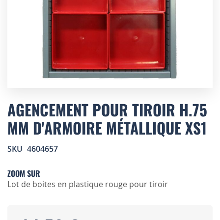
Skip
to
AGENCEMENT POUR TIROIR H.75
the
MM D'ARMOIRE MÉTALLIQUE XS1
beginning
of
the
SKU
4604657
images
gallery
ZOOM SUR
Lot de boites en plastique rouge pour tiroir