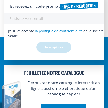
10% DE RÉDUCTION
Et recevez un code promo :
Inscription
à
notre
lettre
J’ai lu et accepte
la politique de confidentialité
de la société
d’information
Setam
:
Inscription
FEUILLETEZ NOTRE CATALOGUE
Découvrez notre catalogue interactif en
ligne, aussi simple et pratique qu’un
catalogue papier !