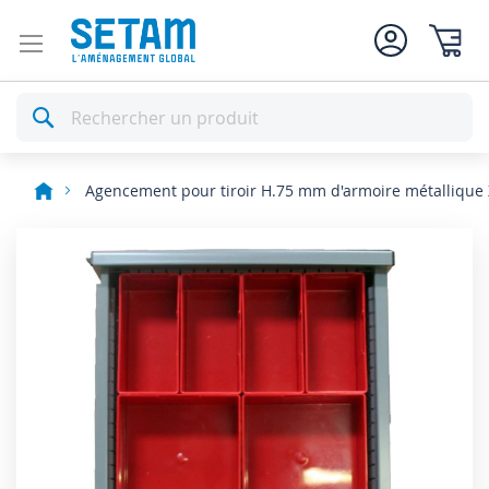
Mon pan
Rechercher
Agencement pour tiroir H.75 mm d'armoire métallique
Skip
to
the
end
of
the
images
gallery