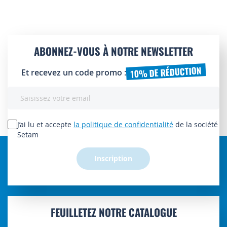
ABONNEZ-VOUS À NOTRE NEWSLETTER
10% DE RÉDUCTION
Et recevez un code promo :
Inscription
à
notre
lettre
J’ai lu et accepte
la politique de confidentialité
de la société
d’information
Setam
:
Inscription
FEUILLETEZ NOTRE CATALOGUE