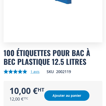
Skip
to
100 ÉTIQUETTES POUR BAC À
the
BEC PLASTIQUE 12.5 LITRES
beginning
of
the
SKU
2002119
1
avis
images
gallery
10,00 €
Ajouter au panier
12,00 €