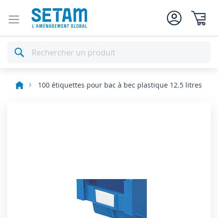
Mon pan
Rechercher
100 étiquettes pour bac à bec plastique 12.5 litres
Skip
to
the
end
of
the
images
gallery