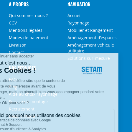
A PROPOS
NAVIGATION
Qui sommes-nous ?
Accueil
CGV
Rayonnage
Mentions légales
Mobilier et Rangement
Modes de paiement
Aménagement d'espaces
Livraison
Aménagement véhicule
utilitaire
Contact
Solutions sur-mesure
NOS SERVICES
FAQ
Blog
Aide au choix rayonnage
Service de montage
Recrutement
Besoin d'aide ?