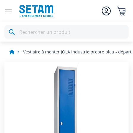
Mon pan
Rechercher
Vestiaire à monter JOLA industrie propre bleu - départ
Skip
to
the
end
of
the
images
gallery