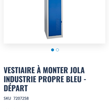
Skip
to
VESTIAIRE À MONTER JOLA
the
INDUSTRIE PROPRE BLEU -
beginning
of
DÉPART
the
images
gallery
SKU
7207258