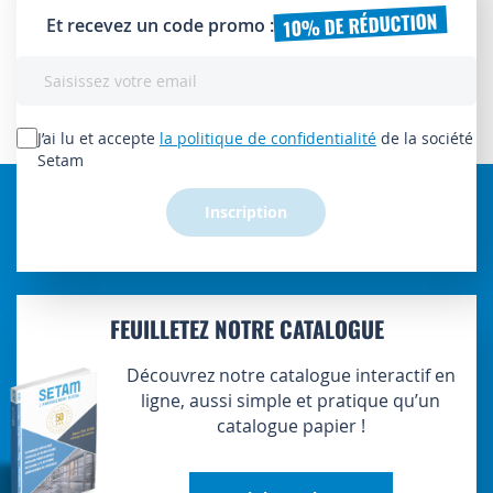
10% DE RÉDUCTION
Et recevez un code promo :
Inscription
à
notre
lettre
J’ai lu et accepte
la politique de confidentialité
de la société
d’information
Setam
:
Inscription
FEUILLETEZ NOTRE CATALOGUE
Découvrez notre catalogue interactif en
ligne, aussi simple et pratique qu’un
catalogue papier !