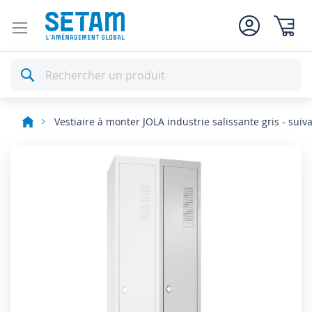
Mon pan
Rechercher
Vestiaire à monter JOLA industrie salissante gris - suiv
Skip
to
the
end
of
the
images
gallery