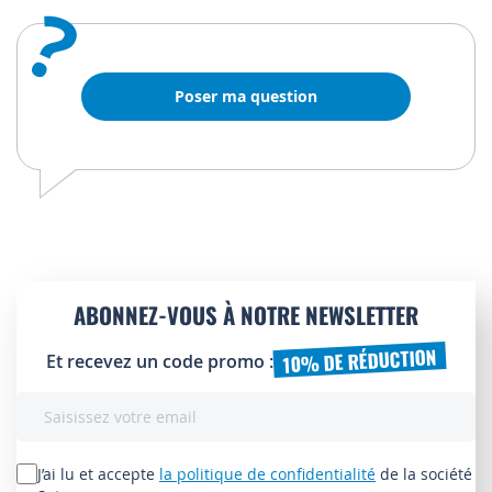
?
Poser ma question
ABONNEZ-VOUS À NOTRE NEWSLETTER
10% DE RÉDUCTION
Et recevez un code promo :
Inscription
à
notre
lettre
J’ai lu et accepte
la politique de confidentialité
de la société
d’information