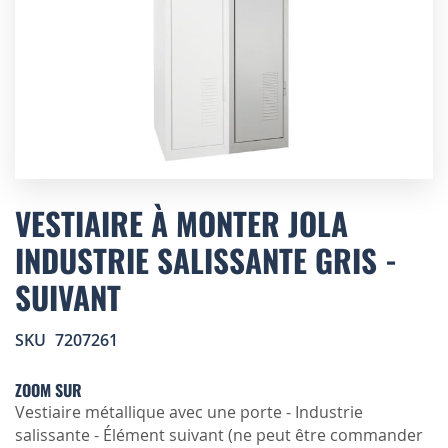
Skip
to
VESTIAIRE À MONTER JOLA
the
INDUSTRIE SALISSANTE GRIS -
beginning
of
SUIVANT
the
images
gallery
SKU
7207261
ZOOM SUR
Vestiaire métallique avec une porte - Industrie
salissante - Élément suivant (ne peut être commander