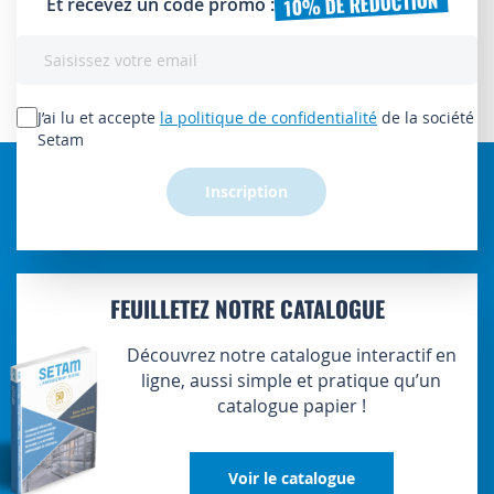
10% DE RÉDUCTION
Et recevez un code promo :
Inscription
à
notre
lettre
J’ai lu et accepte
la politique de confidentialité
de la société
d’information
Setam
:
Inscription
FEUILLETEZ NOTRE CATALOGUE
Découvrez notre catalogue interactif en
ligne, aussi simple et pratique qu’un
catalogue papier !
Voir le catalogue