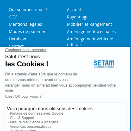
Qui sommes-nous ?
Accueil
CGV
Rayonnage
Mentions légales
Mobilier et Rangement
Modes de paiement
Aménagement d'espaces
Livraison
Aménagement véhicule
utilitaire
Contact
Solutions sur-mesure
NOS SERVICES
FAQ
Blog
Aide au choix rayonnage
Service de montage
Recrutement
Besoin d'aide ?