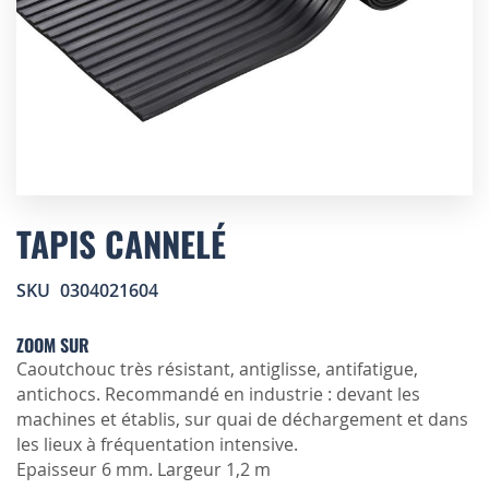
Skip
to
TAPIS CANNELÉ
the
beginning
SKU
0304021604
of
the
images
ZOOM SUR
gallery
Caoutchouc très résistant, antiglisse, antifatigue,
antichocs. Recommandé en industrie : devant les
machines et établis, sur quai de déchargement et dans
les lieux à fréquentation intensive.
Epaisseur 6 mm. Largeur 1,2 m