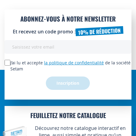
ABONNEZ-VOUS À NOTRE NEWSLETTER
10% DE RÉDUCTION
Et recevez un code promo :
Inscription
à
notre
lettre
J’ai lu et accepte
la politique de confidentialité
de la société
d’information
Setam
:
Inscription
FEUILLETEZ NOTRE CATALOGUE
Découvrez notre catalogue interactif en
ligne, aussi simple et pratique qu’un