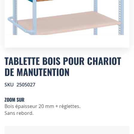
Skip
to
TABLETTE BOIS POUR CHARIOT
the
DE MANUTENTION
beginning
of
the
SKU
2505027
images
gallery
ZOOM SUR
Bois épaisseur 20 mm + règlettes.
Sans rebord.