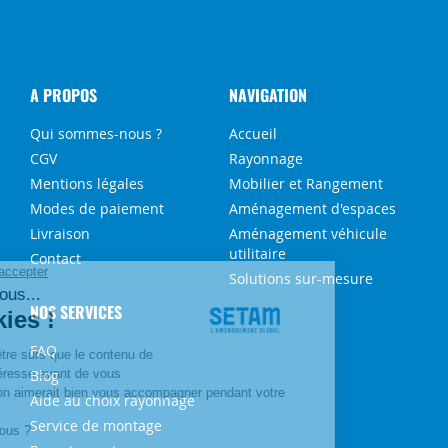
A PROPOS
NAVIGATION
Qui sommes-nous ?
Accueil
CGV
Rayonnage
Mentions légales
Mobilier et Rangement
Modes de paiement
Aménagement d'espaces
Livraison
Aménagement véhicule
utilitaire
Contact
Solutions sur-mesure
NOS SERVICES
FAQ
Blog
Aide au choix rayonnage
Service de montage