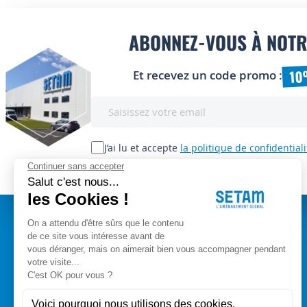
ABONNEZ-VOUS À NOTR
10
Et recevez un code promo :
Inscription
à
notre
lettre
J’ai lu et accepte
la politique de confidentiali
d’information
:
A PROPOS
Setam Siège Social
ZAE les bords d'Arve
Qui sommes-nous ?