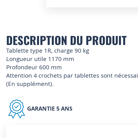
Skip
to
the
beginning
of
DESCRIPTION DU PRODUIT
the
images
Tablette type 1R, charge 90 kg
gallery
Longueur utile 1170 mm
Profondeur 600 mm
Attention 4 crochets par tablettes sont nécess
(En supplément).
GARANTIE 5 ANS