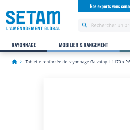
Allez
Nos experts vous conse
au
contenu
Rechercher
RAYONNAGE
MOBILIER & RANGEMENT
Tablette renforcée de rayonnage Galvatop L.1170 x P
Skip
to
the
end
of
the
images
gallery