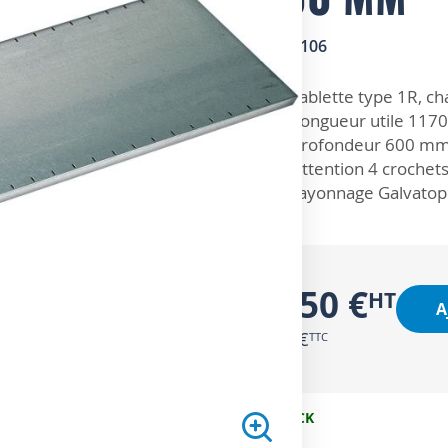
SKU
1301106
ZOOM SUR
Tablette type 1R, ch
Longueur utile 11
Profondeur 600 m
Attention 4 crochets
rayonnage Galvatop.
35,50 €
A
42,60 €
EN STOCK