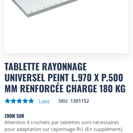
Skip
to
TABLETTE RAYONNAGE
the
UNIVERSEL PEINT L.970 X P.500
beginning
of
MM RENFORCÉE CHARGE 180 KG
the
images
gallery
SKU
1301152
1
avis
ZOOM SUR
Attention 4 crochets par tablettes sont nécessaires
pour adaptation sur rayonnage RU. (En supplément).