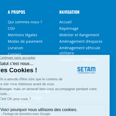
A PROPOS
NAVIGATION
Qui sommes-nous ?
Accueil
CGV
Rayonnage
Mentions légales
Mobilier et Rangement
Modes de paiement
Aménagement d'espaces
Livraison
Aménagement véhicule
utilitaire
Contact
Solutions sur-mesure
NOS SERVICES
FAQ
Blog
Aide au choix rayonnage
Service de montage
Recrutement
Besoin d'aide ?