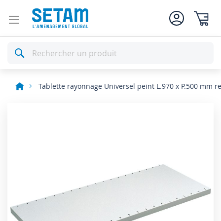
Mon pan
Rechercher
Tablette rayonnage Universel peint L.970 x P.500 mm r
Skip
to
the
end
of
the
images
gallery