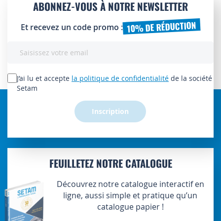
ABONNEZ-VOUS À NOTRE NEWSLETTER
10% DE RÉDUCTION
Et recevez un code promo :
Inscription
à
notre
lettre
J’ai lu et accepte
la politique de confidentialité
de la société
d’information
Setam
:
Inscription
FEUILLETEZ NOTRE CATALOGUE
Découvrez notre catalogue interactif en
ligne, aussi simple et pratique qu’un
catalogue papier !