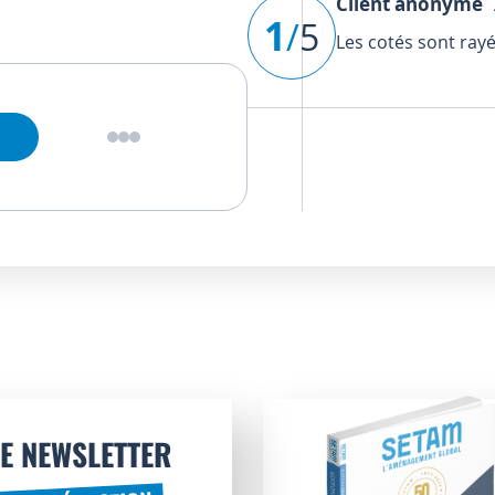
Client anonyme
A
1
/
5
Les cotés sont rayé
E NEWSLETTER