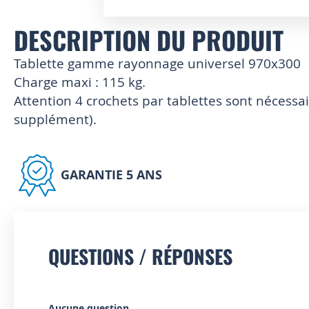
Skip
DESCRIPTION DU PRODUIT
to
the
Tablette gamme rayonnage universel 970x300
beginning
of
Charge maxi : 115 kg.
the
Attention 4 crochets par tablettes sont nécess
images
supplément).
gallery
GARANTIE 5 ANS
QUESTIONS / RÉPONSES
Aucune question