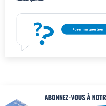
?
?
Poser ma question
ABONNEZ-VOUS À NOTR