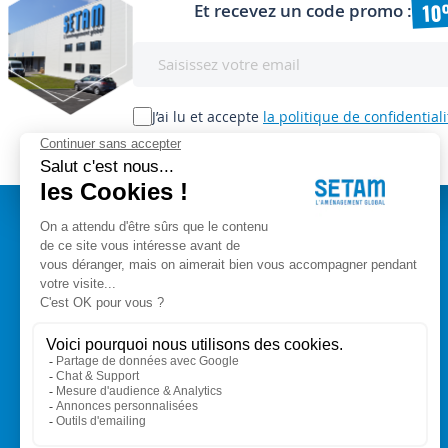
10
Et recevez un code promo :
Inscription
à
notre
lettre
J’ai lu et accepte
la politique de confidentiali
d’information
:
A PROPOS
Setam Siège Social
ZAE les bords d'Arve
Qui sommes-nous ?
153, rue de L'Arve
CGV
74950 SCIONZIER
Mentions légales
Nos experts vous conseillent
Modes de paiement
+33 (0)4 50 89 80 00
Livraison