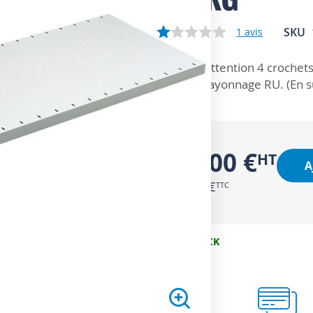
SKU
1
avis
ZOOM SUR
Attention 4 crochets
rayonnage RU. (En 
22,00 €
A
26,40 €
EN STOCK