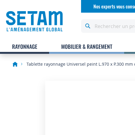
Allez
Nos experts vous conse
au
contenu
Rechercher
RAYONNAGE
MOBILIER & RANGEMENT
Tablette rayonnage Universel peint L.970 x P.300 mm 
Skip
to
the
end
of
the
images
gallery