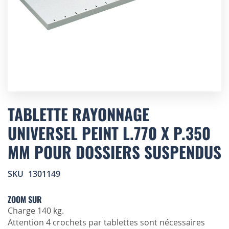
Skip
to
TABLETTE RAYONNAGE
the
UNIVERSEL PEINT L.770 X P.350
beginning
of
MM POUR DOSSIERS SUSPENDUS
the
images
gallery
SKU
1301149
ZOOM SUR
Charge 140 kg.
Attention 4 crochets par tablettes sont nécessaires