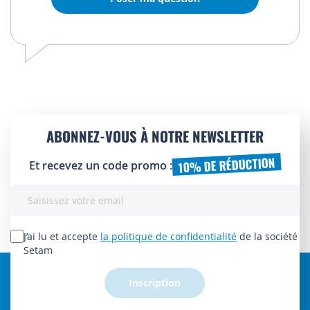
ABONNEZ-VOUS À NOTRE NEWSLETTER
10% DE RÉDUCTION
Et recevez un code promo :
Inscription
à
notre
lettre
J’ai lu et accepte
la politique de confidentialité
de la société
d’information
Setam
:
Inscription