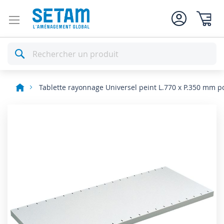
Mon pan
Rechercher
Tablette rayonnage Universel peint L.770 x P.350 mm 
Skip
to
the
end
of
the
images
gallery