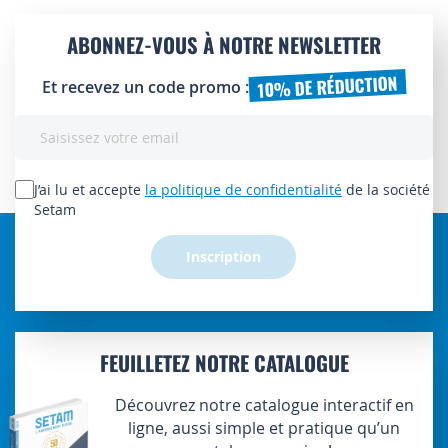
ABONNEZ-VOUS À NOTRE NEWSLETTER
10% DE RÉDUCTION
Et recevez un code promo :
Inscription
à
notre
lettre
J’ai lu et accepte
la politique de confidentialité
de la société
d’information
Setam
:
Inscription
FEUILLETEZ NOTRE CATALOGUE
Découvrez notre catalogue interactif en
ligne, aussi simple et pratique qu’un