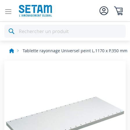
Mon pan
Rechercher
Tablette rayonnage Universel peint L.1170 x P.350 mm
Skip
to
the
end
of
the
images
gallery