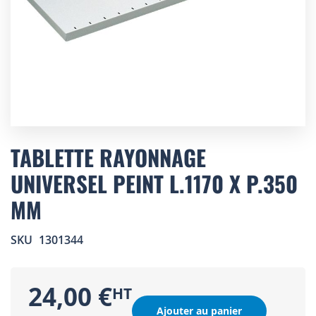
Skip
to
TABLETTE RAYONNAGE
the
UNIVERSEL PEINT L.1170 X P.350
beginning
of
MM
the
images
gallery
SKU
1301344
24,00 €
Ajouter au panier