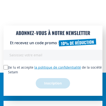
ABONNEZ-VOUS À NOTRE NEWSLETTER
10% DE RÉDUCTION
Et recevez un code promo :
Inscription
à
notre
lettre
J’ai lu et accepte
la politique de confidentialité
de la société
d’information
Setam
:
Inscription