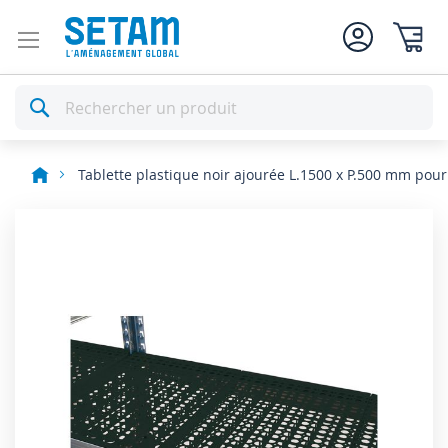
Mon pan
Rechercher
Tablette plastique noir ajourée L.1500 x P.500 mm pou
Skip
to
the
end
of
the
images
gallery