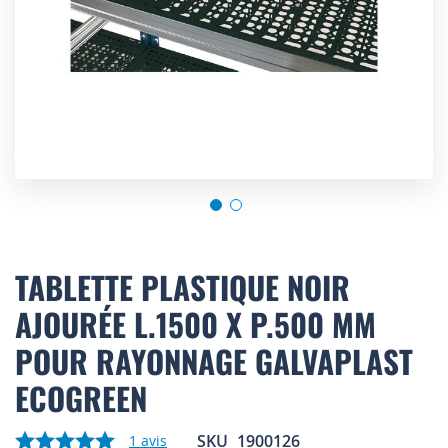
Skip
to
TABLETTE PLASTIQUE NOIR
the
AJOURÉE L.1500 X P.500 MM
beginning
of
POUR RAYONNAGE GALVAPLAST
the
images
ECOGREEN
gallery
SKU
1900126
1
avis