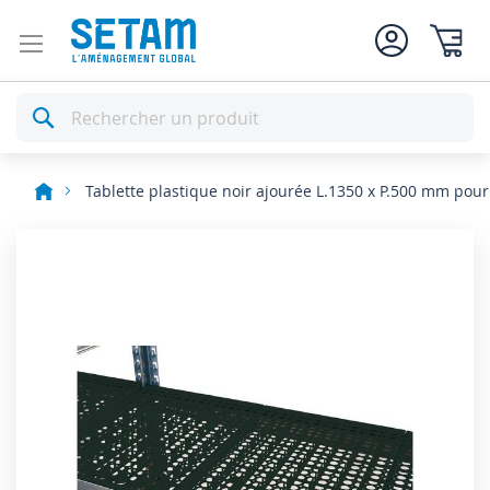
Mon pan
Rechercher
Tablette plastique noir ajourée L.1350 x P.500 mm pou
Skip
to
the
end
of
the
images
gallery