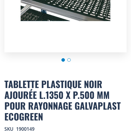
Skip
to
TABLETTE PLASTIQUE NOIR
the
AJOURÉE L.1350 X P.500 MM
beginning
of
POUR RAYONNAGE GALVAPLAST
the
images
ECOGREEN
gallery
SKU
1900149