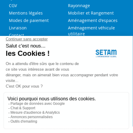
CGV
Rayonnage
Mentions légales
Mobilier et Rangement
Modes de paiement
Aménagement d'espaces
Livraison
Aménagement véhicule
utilitaire
Contact
Solutions sur-mesure
NOS SERVICES
FAQ
Blog
Aide au choix rayonnage
Service de montage
Recrutement
Besoin d'aide ?
Copyright © 2023 SETAM. Tous droits réservés.