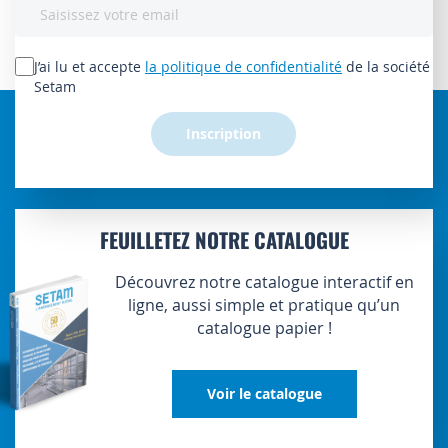
Inscription
à
notre
lettre
J’ai lu et accepte
la politique de confidentialité
de la société
d’information
Setam
:
Inscription
FEUILLETEZ NOTRE CATALOGUE
Découvrez notre catalogue interactif en
ligne, aussi simple et pratique qu’un
catalogue papier !
Voir le catalogue