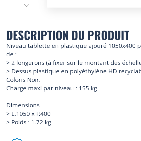
Skip
to
the
beginning
DESCRIPTION DU PRODUIT
of
the
Niveau tablette en plastique ajouré 1050x400
images
de :
gallery
> 2 longerons (à fixer sur le montant des échelle
> Dessus plastique en polyéthylène HD recycla
Coloris Noir.
Charge maxi par niveau : 155 kg
Dimensions
> L.1050 x P.400
> Poids : 1.72 kg.