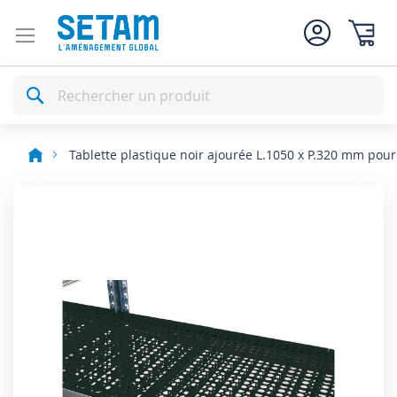
Mon pan
Rechercher
Tablette plastique noir ajourée L.1050 x P.320 mm pou
Skip
to
the
end
of
the
images
gallery