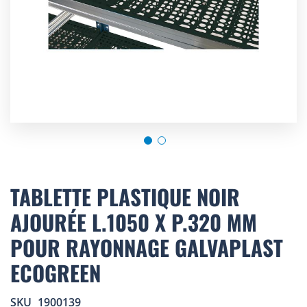
Skip
to
TABLETTE PLASTIQUE NOIR
the
AJOURÉE L.1050 X P.320 MM
beginning
of
POUR RAYONNAGE GALVAPLAST
the
images
ECOGREEN
gallery
SKU
1900139