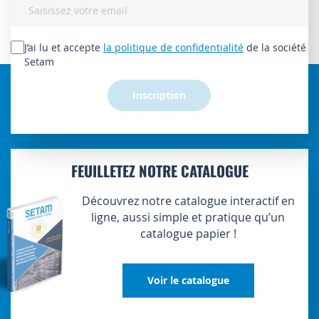
Inscription
à
notre
lettre
J’ai lu et accepte
la politique de confidentialité
de la société
d’information
Setam
:
Inscription
FEUILLETEZ NOTRE CATALOGUE
Découvrez notre catalogue interactif en
ligne, aussi simple et pratique qu’un
catalogue papier !
Voir le catalogue