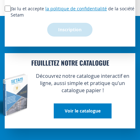
notre
lettre
J’ai lu et accepte
la politique de confidentialité
de la société
d’information
Setam
:
Inscription
FEUILLETEZ NOTRE CATALOGUE
Découvrez notre catalogue interactif en
ligne, aussi simple et pratique qu’un
catalogue papier !
Voir le catalogue