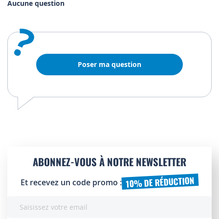
Aucune question
?
Poser ma question
ABONNEZ-VOUS À NOTRE NEWSLETTER
10% DE RÉDUCTION
Et recevez un code promo :
Inscription
à