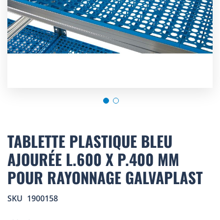
Skip
to
TABLETTE PLASTIQUE BLEU
the
AJOURÉE L.600 X P.400 MM
beginning
of
POUR RAYONNAGE GALVAPLAST
the
images
gallery
SKU
1900158