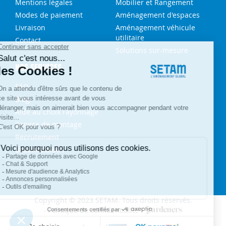
Mentions légales
Mobilier et Rangement
Modes de paiement
Aménagement d'espaces
Livraison
Aménagement véhicule
utilitaire
Contact
Solutions sur-mesure
NOS SERVICES
FAQ
Blog
Aide au choix rayonnage
Service de montage
Recrutement
Besoin d'aide ?
Copyright © 2023 SETAM. Tous droits réservés.
Politique de confidentialité