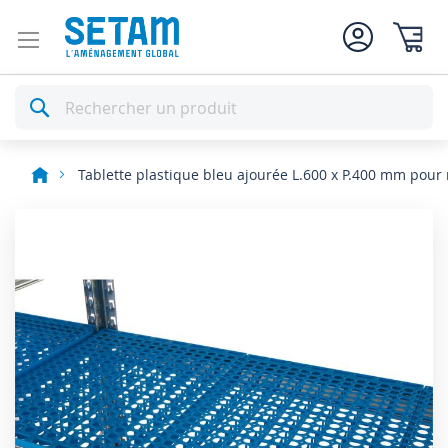
Mon pan
Rechercher
Tablette plastique bleu ajourée L.600 x P.400 mm pour
Skip
to
the
end
of
the
images
gallery