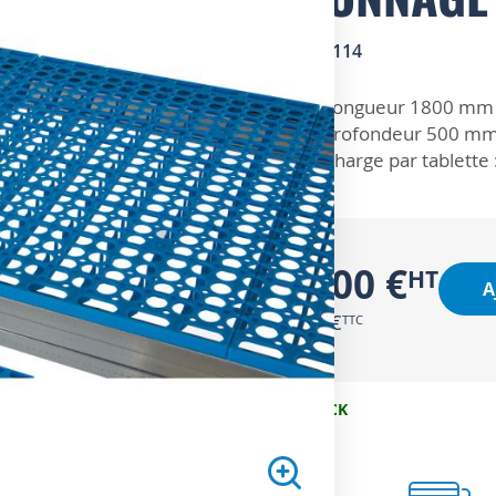
SKU
1900114
ZOOM SUR
Longueur 1800 mm
Profondeur 500 m
Charge par tablette 
54,00 €
A
64,80 €
EN STOCK