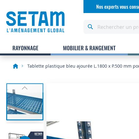
Allez
Nos experts vous conse
au
contenu
Rechercher
RAYONNAGE
MOBILIER & RANGEMENT
Tablette plastique bleu ajourée L.1800 x P.500 mm p
Skip
to
the
end
of
the
images
gallery