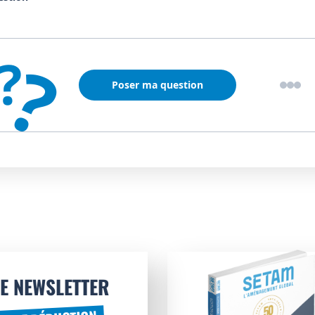
?
?
Poser ma question
E NEWSLETTER