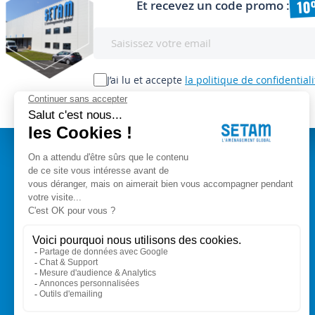
10
Et recevez un code promo :
Inscription
à
notre
lettre
J’ai lu et accepte
la politique de confidentiali
d’information
:
A PROPOS
Setam Siège Social
ZAE les bords d'Arve
Qui sommes-nous ?
153, rue de L'Arve
CGV
74950 SCIONZIER
Mentions légales
Nos experts vous conseillent
Modes de paiement
+33 (0)4 50 89 80 00
Livraison