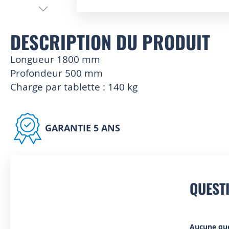
Skip
to
DESCRIPTION DU PRODUIT
the
beginning
of
Longueur 1800 mm
the
Profondeur 500 mm
images
Charge par tablette : 140 kg
gallery
GARANTIE 5 ANS
QUEST
Aucune qu