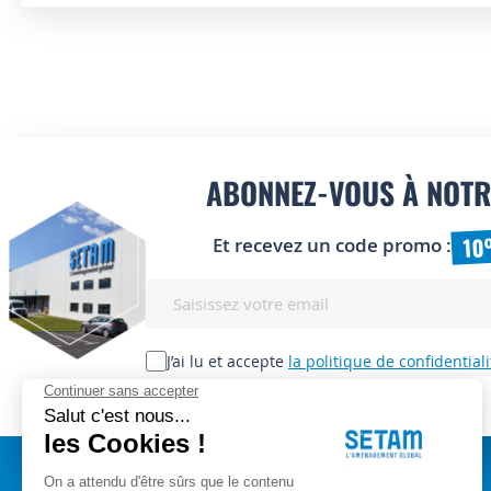
ABONNEZ-VOUS À NOTR
10
Et recevez un code promo :
Inscription
à
notre
lettre
J’ai lu et accepte
la politique de confidentiali
d’information
: