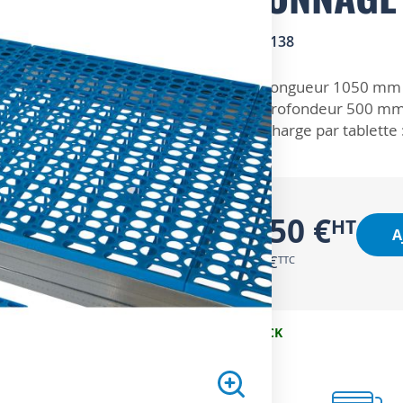
SKU
1900138
ZOOM SUR
Longueur 1050 mm
Profondeur 500 m
Charge par tablette 
26,50 €
A
31,80 €
EN STOCK