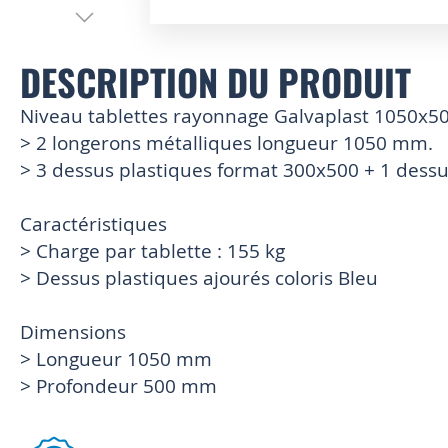
Skip
to
DESCRIPTION DU PRODUIT
the
beginning
of
Niveau tablettes rayonnage Galvaplast 1050x50
the
> 2 longerons métalliques longueur 1050 mm.
images
> 3 dessus plastiques format 300x500 + 1 dess
gallery
Caractéristiques
> Charge par tablette : 155 kg
> Dessus plastiques ajourés coloris Bleu
Dimensions
> Longueur 1050 mm
> Profondeur 500 mm