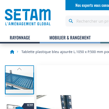
Allez
Nos experts vous conse
au
contenu
Rechercher
RAYONNAGE
MOBILIER & RANGEMENT
Tablette plastique bleu ajourée L.1050 x P.500 mm p
Skip
to
the
end
of
the
images
gallery