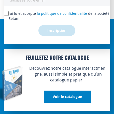
à
notre
lettre
J’ai lu et accepte
la politique de confidentialité
de la société
d’information
Setam
:
Inscription
FEUILLETEZ NOTRE CATALOGUE
Découvrez notre catalogue interactif en
ligne, aussi simple et pratique qu’un
catalogue papier !
Voir le catalogue