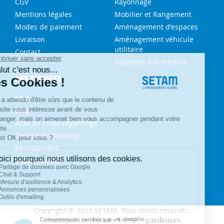
CGV
Rayonnage
Mentions légales
Mobilier et Rangement
Modes de paiement
Aménagement d'espaces
Livraison
Aménagement véhicule
utilitaire
Contact
Solutions sur-mesure
NOS SERVICES
FAQ
Blog
Aide au choix rayonnage
Service de montage
Recrutement
Besoin d'aide ?
Copyright © 2023 SETAM. Tous droits réservés.
Politique de confidentialité