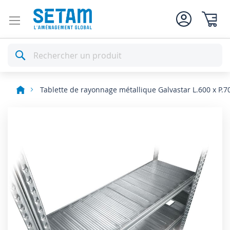
Mon pan
Rechercher
Tablette de rayonnage métallique Galvastar L.600 x P.
Skip
to
the
end
of
the
images
gallery