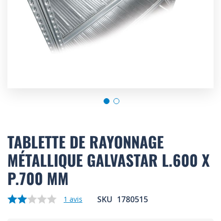
Skip
to
TABLETTE DE RAYONNAGE
the
MÉTALLIQUE GALVASTAR L.600 X
beginning
of
P.700 MM
the
images
gallery
SKU
1780515
1
avis