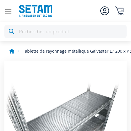
Mon pan
Rechercher
Tablette de rayonnage métallique Galvastar L.1200 x P
Skip
to
the
end
of
the
images
gallery