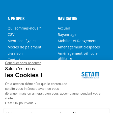
A PROPOS
NAVIGATION
Qui sommes-nous ?
Accueil
CGV
Rayonnage
Mentions légales
Mobilier et Rangement
Modes de paiement
Aménagement d'espaces
Livraison
Aménagement véhicule
utilitaire
Contact
Solutions sur-mesure
NOS SERVICES
FAQ
Blog
Aide au choix rayonnage
Service de montage
Recrutement