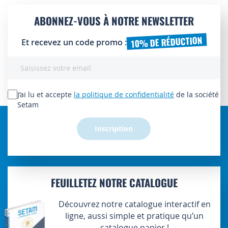
ABONNEZ-VOUS À NOTRE NEWSLETTER
10% DE RÉDUCTION
Et recevez un code promo :
Inscription
à
notre
lettre
J’ai lu et accepte
la politique de confidentialité
de la société
d’information
Setam
:
Inscription
FEUILLETEZ NOTRE CATALOGUE
Découvrez notre catalogue interactif en
ligne, aussi simple et pratique qu’un
catalogue papier !