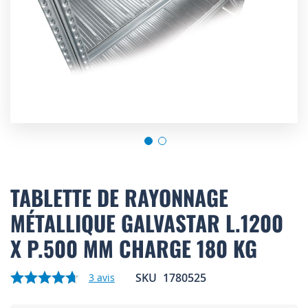
Skip
to
TABLETTE DE RAYONNAGE
the
MÉTALLIQUE GALVASTAR L.1200
beginning
of
X P.500 MM CHARGE 180 KG
the
images
gallery
SKU
1780525
3
avis