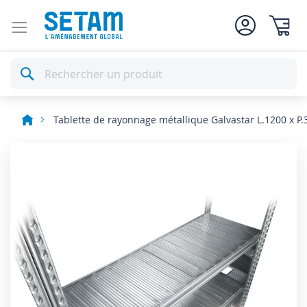
Mon pan
Rechercher
Tablette de rayonnage métallique Galvastar L.1200 x P
Skip
to
the
end
of
the
images
gallery