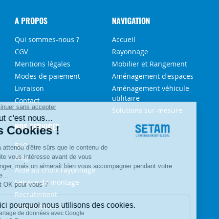
A PROPOS
NAVIGATION
Qui sommes-nous ?
Accueil
CGV
Rayonnage
Mentions légales
Mobilier et Rangement
Modes de paiement
Aménagement d'espaces
Livraison
Aménagement véhicule
utilitaire
Contact
Solutions sur-mesure
NOS SERVICES
FAQ
Blog
Aide au choix rayonnage
Service de montage
Recrutement
Besoin d'aide ?