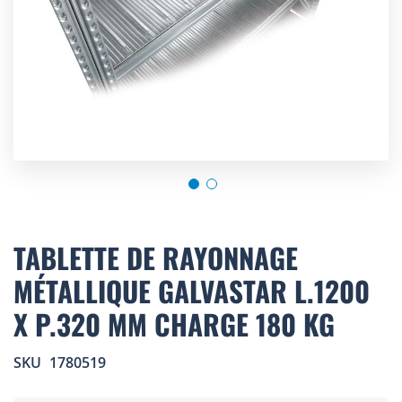
Skip
to
TABLETTE DE RAYONNAGE
the
MÉTALLIQUE GALVASTAR L.1200
beginning
of
X P.320 MM CHARGE 180 KG
the
images
gallery
SKU
1780519