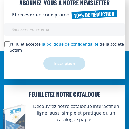
ABONNEZ-VOUS À NOTRE NEWSLETTER
10% DE RÉDUCTION
Et recevez un code promo :
Inscription
à
notre
lettre
J’ai lu et accepte
la politique de confidentialité
de la société
d’information
Setam
:
Inscription
FEUILLETEZ NOTRE CATALOGUE
Découvrez notre catalogue interactif en
ligne, aussi simple et pratique qu’un
catalogue papier !