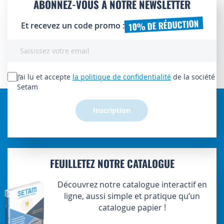
ABONNEZ-VOUS À NOTRE NEWSLETTER
10% DE RÉDUCTION
Et recevez un code promo :
Inscription
à
notre
lettre
J’ai lu et accepte
la politique de confidentialité
de la société
d’information
Setam
:
Inscription
FEUILLETEZ NOTRE CATALOGUE
Découvrez notre catalogue interactif en
ligne, aussi simple et pratique qu’un
catalogue papier !