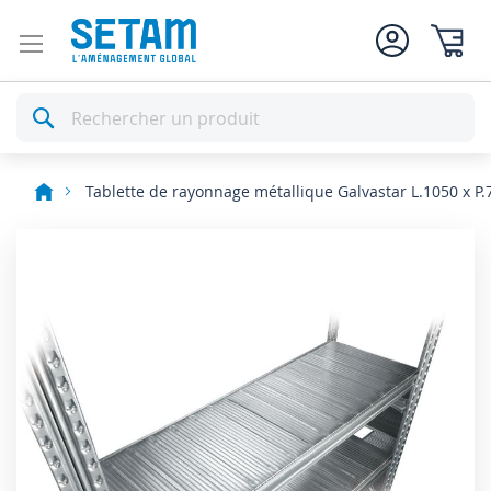
Mon pan
Rechercher
Tablette de rayonnage métallique Galvastar L.1050 x P
Skip
to
the
end
of
the
images
gallery