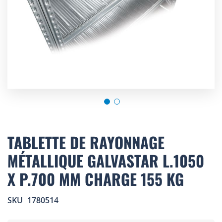
Skip
to
TABLETTE DE RAYONNAGE
the
MÉTALLIQUE GALVASTAR L.1050
beginning
of
X P.700 MM CHARGE 155 KG
the
images
gallery
SKU
1780514