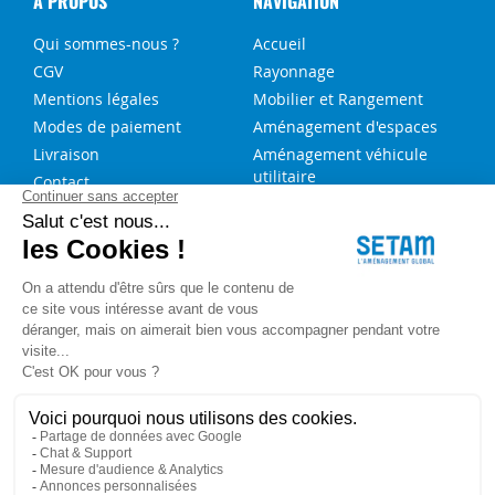
A PROPOS
NAVIGATION
Qui sommes-nous ?
Accueil
CGV
Rayonnage
Mentions légales
Mobilier et Rangement
Modes de paiement
Aménagement d'espaces
Livraison
Aménagement véhicule
utilitaire
Contact
Solutions sur-mesure
NOS SERVICES
FAQ
Blog
Aide au choix rayonnage
Service de montage
Recrutement
Besoin d'aide ?