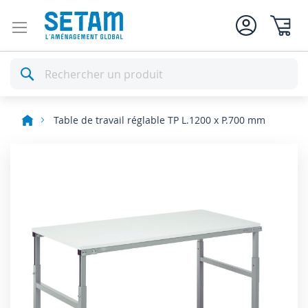
Mon pan
Rechercher
Table de travail réglable TP L.1200 x P.700 mm
Skip
to
the
end
of
the
images
gallery