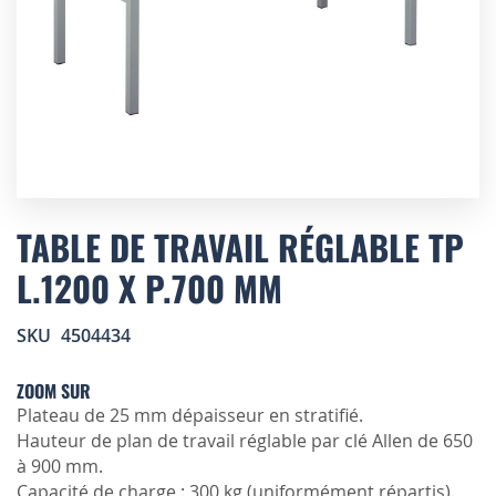
Skip
to
TABLE DE TRAVAIL RÉGLABLE TP
the
L.1200 X P.700 MM
beginning
of
the
SKU
4504434
images
gallery
ZOOM SUR
Plateau de 25 mm dépaisseur en stratifié.
Hauteur de plan de travail réglable par clé Allen de 650
à 900 mm.
Capacité de charge : 300 kg (uniformément répartis).