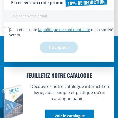
10% DE RÉDUCTION
Et recevez un code promo :
Inscription
à
notre
lettre
J’ai lu et accepte
la politique de confidentialité
de la société
d’information
Setam
:
Inscription
FEUILLETEZ NOTRE CATALOGUE
Découvrez notre catalogue interactif en
ligne, aussi simple et pratique qu’un
catalogue papier !
Voir le catalogue