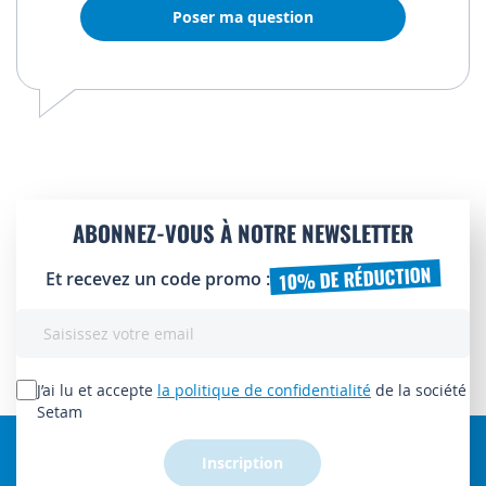
Poser ma question
ABONNEZ-VOUS À NOTRE NEWSLETTER
10% DE RÉDUCTION
Et recevez un code promo :
Inscription
à
notre
lettre
J’ai lu et accepte
la politique de confidentialité
de la société
d’information
Setam
:
Inscription