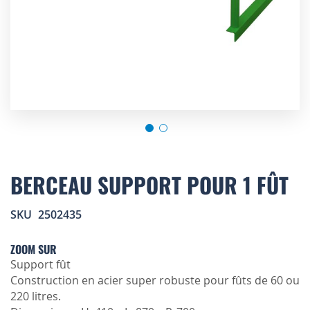
Skip
to
BERCEAU SUPPORT POUR 1 FÛT
the
beginning
SKU
2502435
of
the
images
ZOOM SUR
gallery
Support fût
Construction en acier super robuste pour fûts de 60 ou
220 litres.