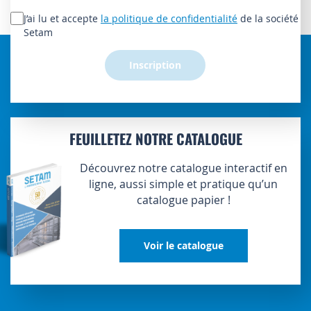
notre
lettre
J’ai lu et accepte
la politique de confidentialité
de la société
d’information
Setam
:
Inscription
FEUILLETEZ NOTRE CATALOGUE
Découvrez notre catalogue interactif en
ligne, aussi simple et pratique qu’un
catalogue papier !
Voir le catalogue