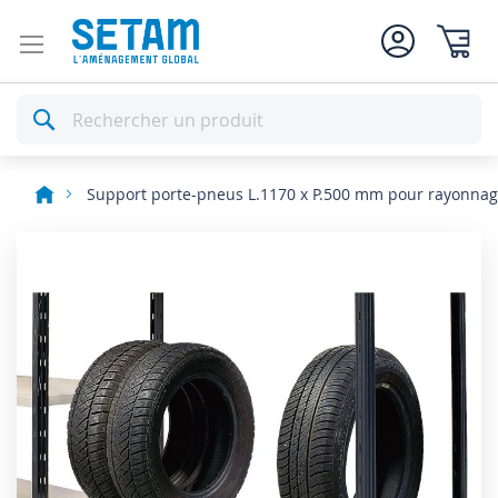
Mon pan
Rechercher
Support porte-pneus L.1170 x P.500 mm pour rayonna
Skip
to
the
end
of
the
images
gallery