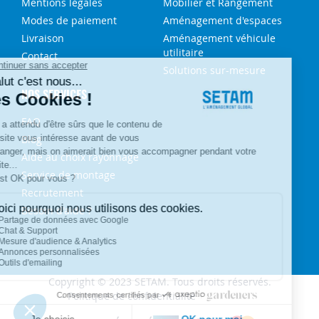
Mentions légales
Mobilier et Rangement
Modes de paiement
Aménagement d'espaces
Livraison
Aménagement véhicule
utilitaire
Contact
Solutions sur-mesure
NOS SERVICES
FAQ
Blog
Aide au choix rayonnage
Service de montage
Recrutement
Besoin d'aide ?
Copyright © 2023 SETAM. Tous droits réservés.
Politique de confidentialité