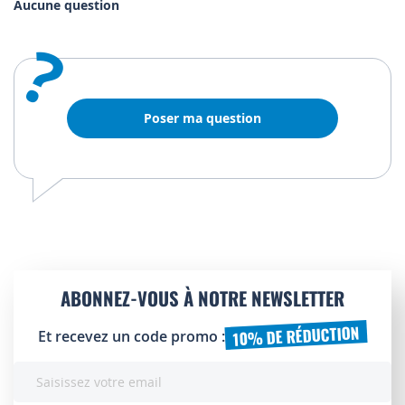
Aucune question
?
Poser ma question
ABONNEZ-VOUS À NOTRE NEWSLETTER
10% DE RÉDUCTION
Et recevez un code promo :
Inscription
à