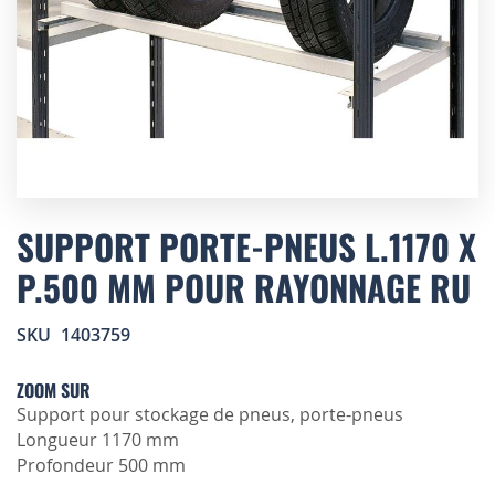
Skip
to
SUPPORT PORTE-PNEUS L.1170 X
the
P.500 MM POUR RAYONNAGE RU
beginning
of
the
SKU
1403759
images
gallery
ZOOM SUR
Support pour stockage de pneus, porte-pneus
Longueur 1170 mm
Profondeur 500 mm