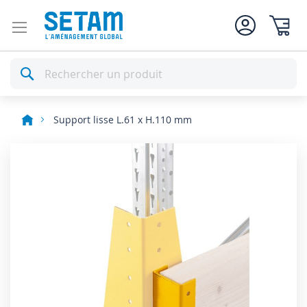
Mon pan
Rechercher
Support lisse L.61 x H.110 mm
Skip
to
the
end
of
the
images
gallery