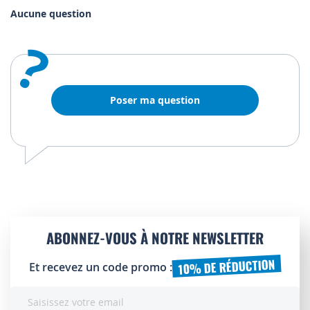
Aucune question
?
Poser ma question
ABONNEZ-VOUS À NOTRE NEWSLETTER
10% DE RÉDUCTION
Et recevez un code promo :
Inscription
à