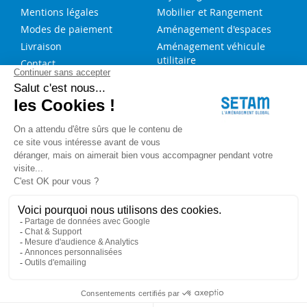
Mentions légales
Mobilier et Rangement
Modes de paiement
Aménagement d'espaces
Livraison
Aménagement véhicule
utilitaire
Contact
Solutions sur-mesure
NOS SERVICES
FAQ
Blog
Aide au choix rayonnage
Service de montage
Recrutement
Besoin d'aide ?
Copyright © 2023 SETAM. Tous droits réservés.
Politique de confidentialité