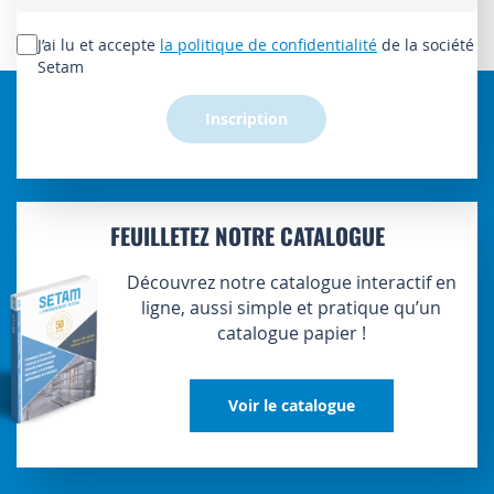
notre
lettre
J’ai lu et accepte
la politique de confidentialité
de la société
d’information
Setam
:
Inscription
FEUILLETEZ NOTRE CATALOGUE
Découvrez notre catalogue interactif en
ligne, aussi simple et pratique qu’un
catalogue papier !
Voir le catalogue