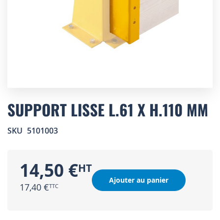
Skip
to
SUPPORT LISSE L.61 X H.110 MM
the
beginning
SKU
5101003
of
the
images
gallery
14,50 €
Ajouter au panier
17,40 €