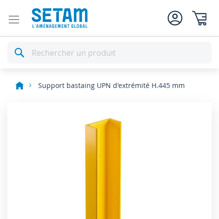
Mon pan
Rechercher
Support bastaing UPN d'extrémité H.445 mm
Skip
to
the
end
of
the
images
gallery