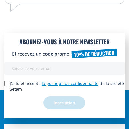
ABONNEZ-VOUS À NOTRE NEWSLETTER
10% DE RÉDUCTION
Et recevez un code promo :
Inscription
à
notre
lettre
J’ai lu et accepte
la politique de confidentialité
de la société
d’information
Setam
:
Inscription