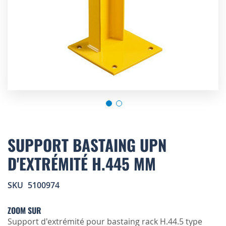
Skip
to
SUPPORT BASTAING UPN
the
D'EXTRÉMITÉ H.445 MM
beginning
of
the
SKU
5100974
images
gallery
ZOOM SUR
Support d'extrémité pour bastaing rack H.44.5 type