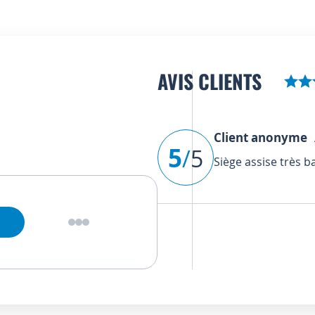
AVIS CLIENTS
Client anonyme
A
5
/
5
Siège assise très 