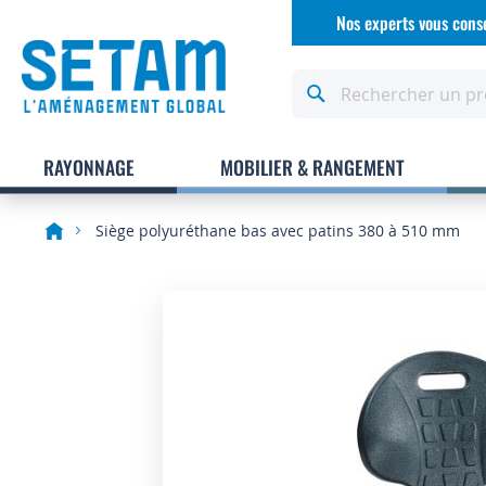
Allez
Nos experts vous conse
au
contenu
Rechercher
RAYONNAGE
MOBILIER & RANGEMENT
Siège polyuréthane bas avec patins 380 à 510 mm
Skip
to
the
end
of
the
images
gallery