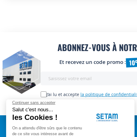
ABONNEZ-VOUS À NOTR
10
Et recevez un code promo :
Inscription
à
notre
lettre
J’ai lu et accepte
la politique de confidentiali
d’information
: