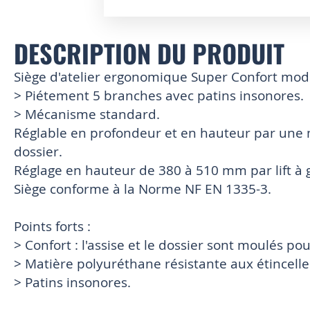
Skip
to
DESCRIPTION DU PRODUIT
the
beginning
Siège d'atelier ergonomique Super Confort mod
of
the
> Piétement 5 branches avec patins insonores.
images
> Mécanisme standard.
gallery
Réglable en profondeur et en hauteur par une mol
dossier.
Réglage en hauteur de 380 à 510 mm par lift à 
Siège conforme à la Norme NF EN 1335-3.
Points forts :
> Confort : l'assise et le dossier sont moulés po
> Matière polyuréthane résistante aux étincell
> Patins insonores.