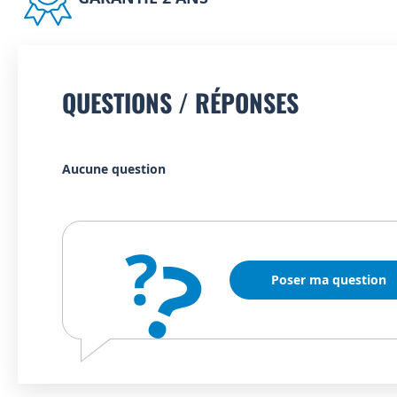
QUESTIONS / RÉPONSES
Aucune question
?
?
Poser ma question