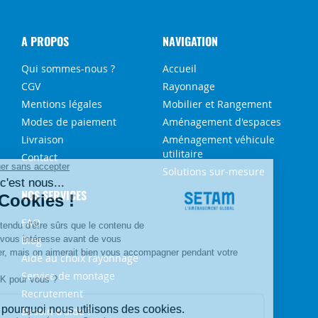
A PROPOS
NAVIGATION
Qui sommes-nous ?
Accueil
CGV
Rayonnage
Mentions légales
Mobilier et Rangement
Modes de paiement
Aménagement d'espaces
Livraison
Aménagement véhicule
utilitaire
Contact
Solutions sur-mesure
NOS SERVICES
FAQ
Blog
Aide au choix rayonnage
Service de montage
Recrutement
Besoin d'aide ?