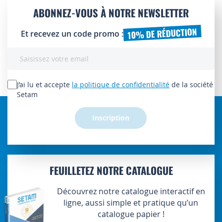
ABONNEZ-VOUS À NOTRE NEWSLETTER
10% DE RÉDUCTION
Et recevez un code promo :
Inscription
à
notre
lettre
J’ai lu et accepte
la politique de confidentialité
de la société
d’information
Setam
:
Inscription
FEUILLETEZ NOTRE CATALOGUE
Découvrez notre catalogue interactif en
ligne, aussi simple et pratique qu’un
catalogue papier !