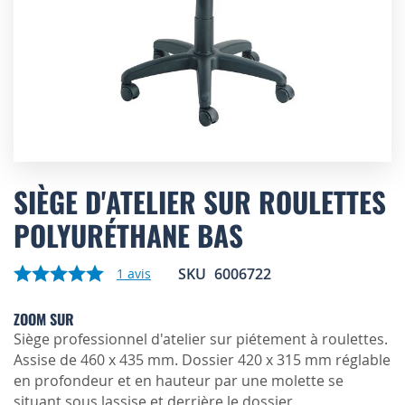
Skip
to
SIÈGE D'ATELIER SUR ROULETTES
the
POLYURÉTHANE BAS
beginning
of
the
SKU
6006722
1
avis
images
gallery
ZOOM SUR
Siège professionnel d'atelier sur piétement à roulettes.
Assise de 460 x 435 mm. Dossier 420 x 315 mm réglable
en profondeur et en hauteur par une molette se
situant sous lassise et derrière le dossier.