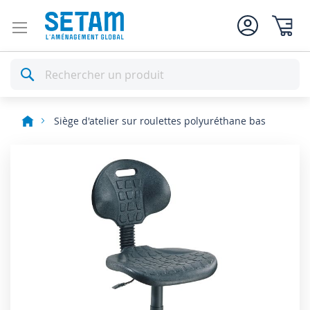
Mon pan
Rechercher
Siège d'atelier sur roulettes polyuréthane bas
Skip
to
the
end
of
the
images
gallery