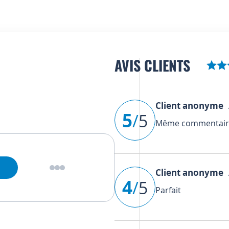
AVIS CLIENTS
Client anonyme
A
5
/
5
Même commentaire
Client anonyme
A
4
/
5
Parfait