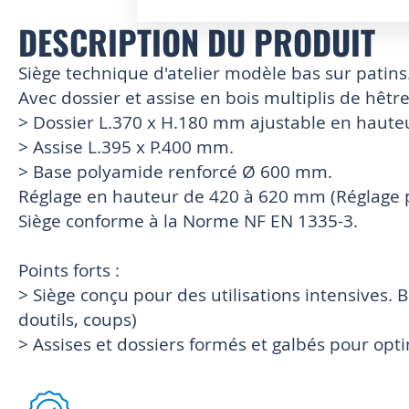
DESCRIPTION DU PRODUIT
Skip
to
the
Siège technique d'atelier modèle bas sur patins
beginning
Avec dossier et assise en bois multiplis de hêtre 
of
> Dossier L.370 x H.180 mm ajustable en haute
the
images
> Assise L.395 x P.400 mm.
gallery
> Base polyamide renforcé Ø 600 mm.
Réglage en hauteur de 420 à 620 mm (Réglage p
Siège conforme à la Norme NF EN 1335-3.
Points forts :
> Siège conçu pour des utilisations intensives. 
doutils, coups)
> Assises et dossiers formés et galbés pour opti