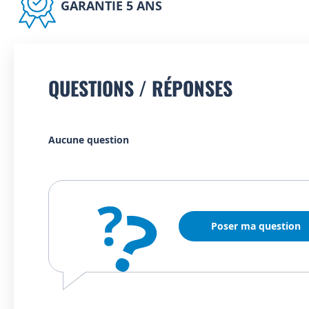
GARANTIE 5 ANS
QUESTIONS / RÉPONSES
Aucune question
?
?
Poser ma question