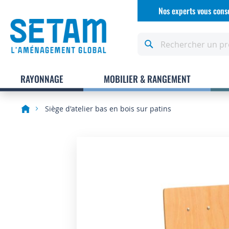
Allez
Nos experts vous conse
au
contenu
Rechercher
RAYONNAGE
MOBILIER & RANGEMENT
Siège d'atelier bas en bois sur patins
Skip
to
the
end
of
the
images
gallery