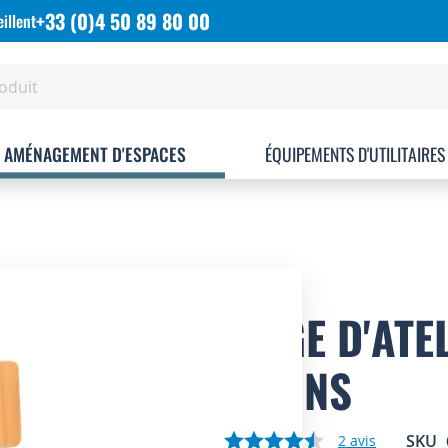
+33 (0)4 50 89 80 00
illent
AMÉNAGEMENT D'ESPACES
ÉQUIPEMENTS D'UTILITAIRES
SIÈGE D'ATE
PATINS
SKU
2
avis