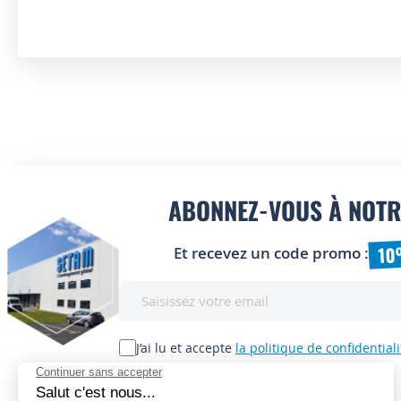
ABONNEZ-VOUS À NOTR
10
Et recevez un code promo :
Inscription
à
notre
lettre
J’ai lu et accepte
la politique de confidentiali
d’information
: