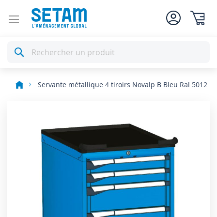
Mon pan
Rechercher
Servante métallique 4 tiroirs Novalp B Bleu Ral 5012
Skip
to
the
end
of
the
images
gallery