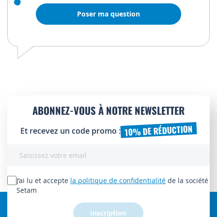
Poser ma question
ABONNEZ-VOUS À NOTRE NEWSLETTER
10% DE RÉDUCTION
Et recevez un code promo :
Inscription
à
notre
lettre
J’ai lu et accepte
la politique de confidentialité
de la société
d’information
Setam
:
Inscription