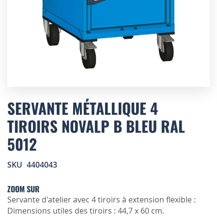
Skip
to
SERVANTE MÉTALLIQUE 4
the
TIROIRS NOVALP B BLEU RAL
beginning
of
5012
the
images
gallery
SKU
4404043
ZOOM SUR
Servante d'atelier avec 4 tiroirs à extension flexible :
Dimensions utiles des tiroirs : 44,7 x 60 cm.