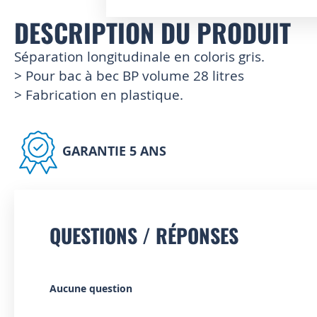
DESCRIPTION DU PRODUIT
Skip
to
the
Séparation longitudinale en coloris gris.
beginning
> Pour bac à bec BP volume 28 litres
of
> Fabrication en plastique.
the
images
gallery
GARANTIE 5 ANS
QUESTIONS / RÉPONSES
Aucune question