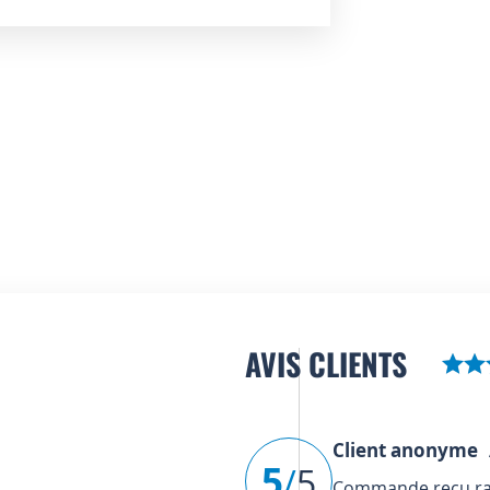
AVIS CLIENTS
Client anonyme
A
5
/
5
Commande reçu rap