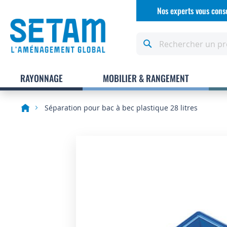
Allez
Nos experts vous conse
au
contenu
Rechercher
RAYONNAGE
MOBILIER & RANGEMENT
Séparation pour bac à bec plastique 28 litres
Skip
to
the
end
of
the
images
gallery