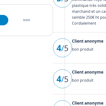
plastique très soli
marchand et un cad
semble 250€ ht pour
Cordialement
Client anonyme
A
4
/
5
bon produit
Client anonyme
A
4
/
5
bon produit
Client anonyme
A