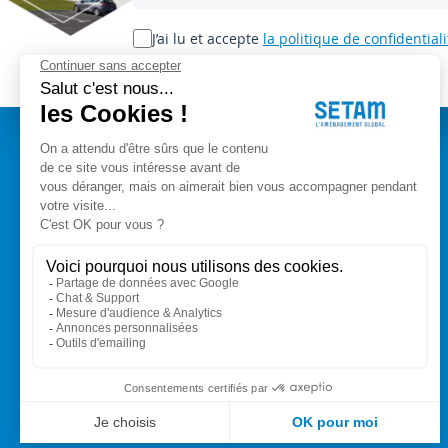
notre
lettre
J’ai lu et accepte
la politique de confidentiali
d’information
:
A PROPOS
Setam Siège Social
ZAE les bords d'Arve
Qui sommes-nous ?
153, rue de L'Arve
CGV
74950 SCIONZIER
Mentions légales
Nos experts vous conseillent
Modes de paiement
+33 (0)4 50 89 80 00
Livraison
Contact