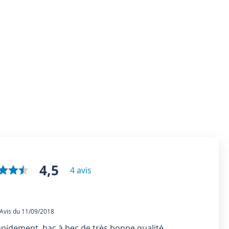
4,5
4 avis
vis du 11/09/2018
idement, bac à bec de très bonne qualité