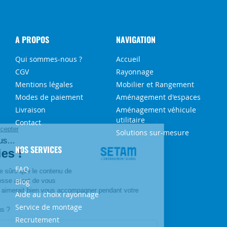
A PROPOS
NAVIGATION
Qui sommes-nous ?
Accueil
CGV
Rayonnage
Mentions légales
Mobilier et Rangement
Modes de paiement
Aménagement d'espaces
Livraison
Aménagement véhicule
utilitaire
Contact
Solutions sur-mesure
NOS SERVICES
FAQ
Blog
Aide au choix rayonnage
Service de montage
Recrutement