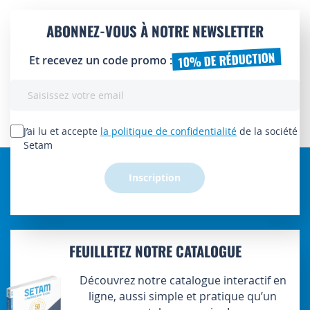
ABONNEZ-VOUS À NOTRE NEWSLETTER
10% DE RÉDUCTION
Et recevez un code promo :
Inscription
à
notre
lettre
J’ai lu et accepte
la politique de confidentialité
de la société
d’information
Setam
:
Inscription
FEUILLETEZ NOTRE CATALOGUE
Découvrez notre catalogue interactif en
ligne, aussi simple et pratique qu’un