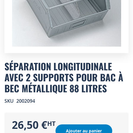
Skip
to
SÉPARATION LONGITUDINALE
the
AVEC 2 SUPPORTS POUR BAC À
beginning
of
BEC MÉTALLIQUE 88 LITRES
the
images
gallery
SKU
2002094
26,50 €
Ajouter au panier