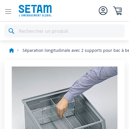
Mon pan
Rechercher
Séparation longitudinale avec 2 supports pour bac à be
Skip
to
the
end
of
the
images
gallery