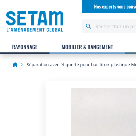
Allez
Nos experts vous conse
au
contenu
Rechercher
RAYONNAGE
MOBILIER & RANGEMENT
Séparation avec étiquette pour bac tiroir plastique 
Skip
to
the
end
of
the
images
gallery