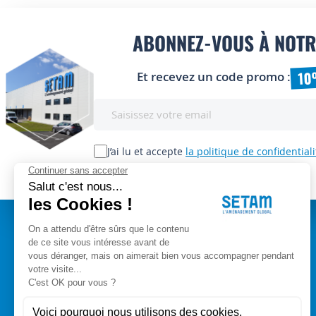
ABONNEZ-VOUS À NOTR
10
Et recevez un code promo :
Inscription
à
notre
lettre
J’ai lu et accepte
la politique de confidentiali
d’information
:
A PROPOS
Setam Siège Social
ZAE les bords d'Arve
Qui sommes-nous ?