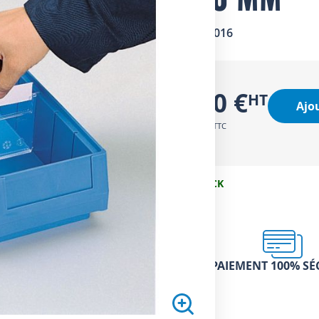
SKU
2110016
1,50 €
Ajo
1,80 €
EN STOCK
PAIEMENT 100% SÉ