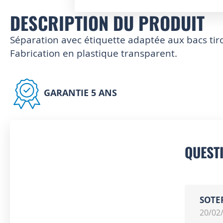
DESCRIPTION DU PRODUIT
Skip
to
the
Séparation avec étiquette adaptée aux bacs tir
beginning
Fabrication en plastique transparent.
of
the
images
gallery
GARANTIE 5 ANS
QUEST
SOTE
20/02