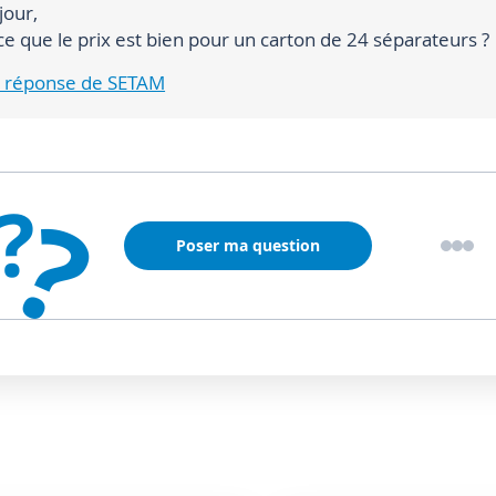
jour,
ce que le prix est bien pour un carton de 24 séparateurs ?
la réponse de SETAM
?
?
Poser ma question