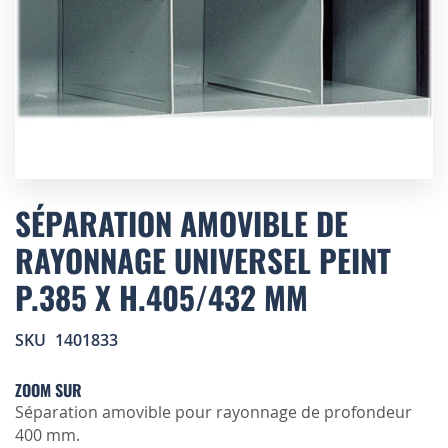
Skip
to
SÉPARATION AMOVIBLE DE
the
RAYONNAGE UNIVERSEL PEINT
beginning
of
P.385 X H.405/432 MM
the
images
gallery
SKU
1401833
ZOOM SUR
Séparation amovible pour rayonnage de profondeur
400 mm.