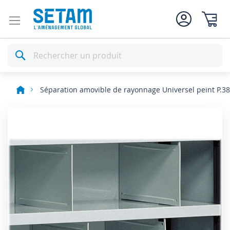
Mon pan
Rechercher
Séparation amovible de rayonnage Universel peint P.3
Skip
to
the
end
of
the
images
gallery