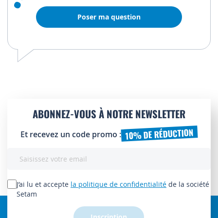
Poser ma question
ABONNEZ-VOUS À NOTRE NEWSLETTER
10% DE RÉDUCTION
Et recevez un code promo :
Inscription
à
notre
lettre
J’ai lu et accepte
la politique de confidentialité
de la société
d’information
Setam
:
Inscription