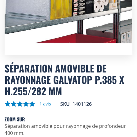
Skip
to
SÉPARATION AMOVIBLE DE
the
RAYONNAGE GALVATOP P.385 X
beginning
of
H.255/282 MM
the
images
gallery
SKU
1401126
1
avis
ZOOM SUR
Séparation amovible pour rayonnage de profondeur
400 mm.