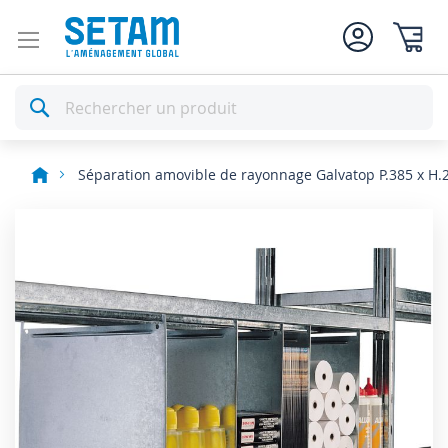
Mon pan
Rechercher
Séparation amovible de rayonnage Galvatop P.385 x H
Skip
to
the
end
of
the
images
gallery