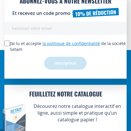
ABONNEZ-VOUS À NOTRE NEWSLETTER
10% DE RÉDUCTION
Et recevez un code promo :
Inscription
à
notre
lettre
J’ai lu et accepte
la politique de confidentialité
de la société
d’information
Setam
:
Inscription
FEUILLETEZ NOTRE CATALOGUE
Découvrez notre catalogue interactif en
ligne, aussi simple et pratique qu’un
catalogue papier !