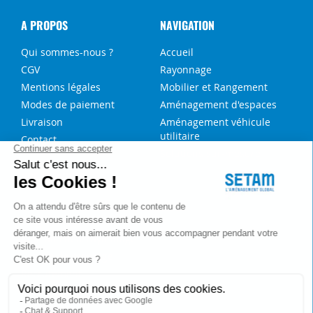
A PROPOS
NAVIGATION
Qui sommes-nous ?
Accueil
CGV
Rayonnage
Mentions légales
Mobilier et Rangement
Modes de paiement
Aménagement d'espaces
Livraison
Aménagement véhicule
utilitaire
Contact
Solutions sur-mesure
NOS SERVICES
FAQ
Blog
Aide au choix rayonnage
Service de montage
Recrutement
Besoin d'aide ?