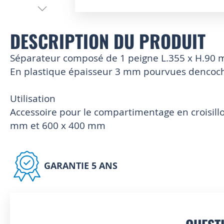
Skip
to
DESCRIPTION DU PRODUIT
the
beginning
of
Séparateur composé de 1 peigne L.355 x H.90
the
En plastique épaisseur 3 mm pourvues dencoc
images
gallery
Utilisation
Accessoire pour le compartimentage en croisill
mm et 600 x 400 mm
GARANTIE 5 ANS