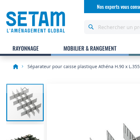
Allez
Nos experts vous conse
au
contenu
Rechercher
RAYONNAGE
MOBILIER & RANGEMENT
Séparateur pour caisse plastique Athéna H.90 x L.3
Skip
to
the
end
of
the
images
gallery