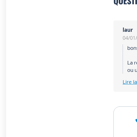
QUEST
laur
04/01
bon
La 
ou 
Lire 