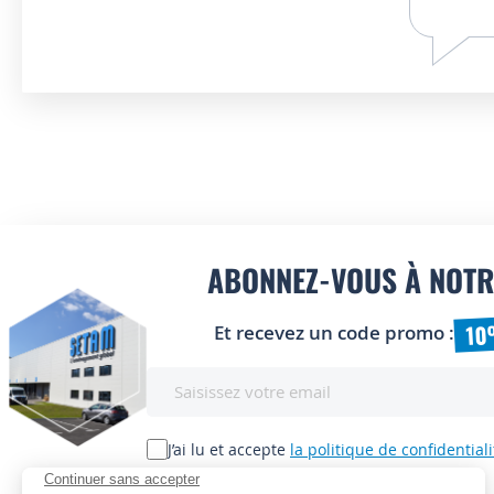
ABONNEZ-VOUS À NOTR
10
Et recevez un code promo :
Inscription
à
notre
lettre
J’ai lu et accepte
la politique de confidentiali
d’information
: