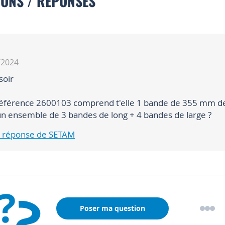
IONS / RÉPONSES
/2024
soir
référence 2600103 comprend t'elle 1 bande de 355 mm de
un ensemble de 3 bandes de long + 4 bandes de large ?
la réponse de SETAM
?
?
Poser ma question