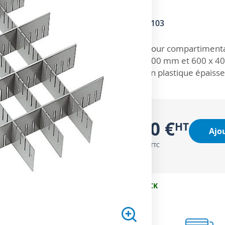
SKU
2600103
ZOOM SUR
Pour compartimentag
300 mm et 600 x 4
En plastique épaiss
4,50 €
Ajo
5,40 €
EN STOCK