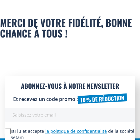
MERCI DE VOTRE FIDÉLITÉ, BONNE
CHANCE À TOUS !
ABONNEZ-VOUS À NOTRE NEWSLETTER
10% DE RÉDUCTION
Et recevez un code promo :
Inscription
à
notre
lettre
J’ai lu et accepte
la politique de confidentialité
de la société
d’information
Setam