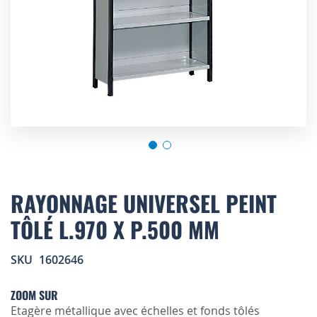
Skip
to
RAYONNAGE UNIVERSEL PEINT
the
TÔLÉ L.970 X P.500 MM
beginning
of
the
SKU
1602646
images
gallery
ZOOM SUR
Etagère métallique avec échelles et fonds tôlés