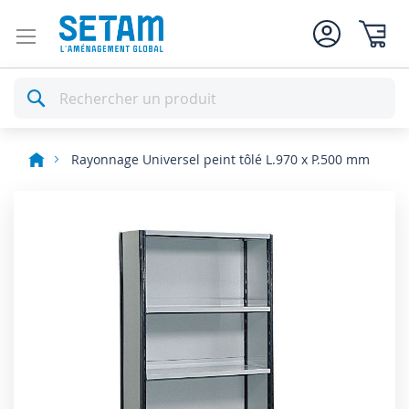
Mon pan
Rechercher
Rayonnage Universel peint tôlé L.970 x P.500 mm
Skip
to
the
end
of
the
images
gallery