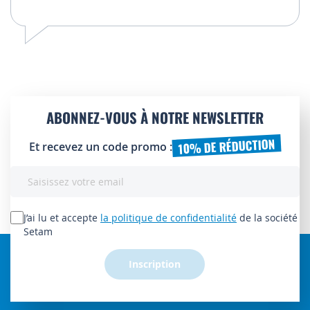
ABONNEZ-VOUS À NOTRE NEWSLETTER
10% DE RÉDUCTION
Et recevez un code promo :
Inscription
à
notre
lettre
J’ai lu et accepte
la politique de confidentialité
de la société
d’information
Setam
:
Inscription