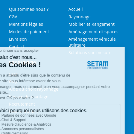
Qui sommes-nous ?
Accueil
CGV
Rayonnage
Mentions légales
Mobilier et Rangement
Modes de paiement
Aménagement d'espaces
Livraison
Aménagement véhicule
utilitaire
Contact
Solutions sur-mesure
NOS SERVICES
FAQ
Blog
Aide au choix rayonnage
Service de montage
Recrutement
Besoin d'aide ?