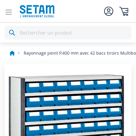
Mon pan
Rechercher
Rayonnage peint P.400 mm avec 42 bacs tiroirs Multib
Skip
to
the
end
of
the
images
gallery