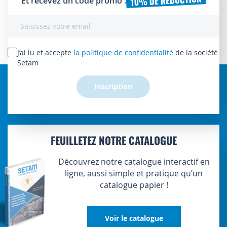
10% DE RÉDUCTION
Et recevez un code promo :
Inscription
à
notre
lettre
J’ai lu et accepte
la politique de confidentialité
de la société
d’information
Setam
:
Inscription
FEUILLETEZ NOTRE CATALOGUE
Découvrez notre catalogue interactif en
ligne, aussi simple et pratique qu’un
catalogue papier !
Voir le catalogue