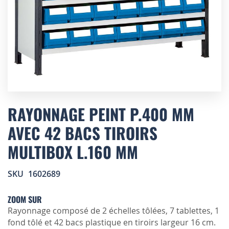
Skip
to
RAYONNAGE PEINT P.400 MM
the
AVEC 42 BACS TIROIRS
beginning
of
MULTIBOX L.160 MM
the
images
gallery
SKU
1602689
ZOOM SUR
Rayonnage composé de 2 échelles tôlées, 7 tablettes, 1
fond tôlé et 42 bacs plastique en tiroirs largeur 16 cm.